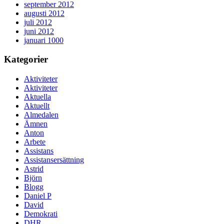
september 2012
augusti 2012
juli 2012
juni 2012
januari 1000
Kategorier
Aktiviteter
Aktiviteter
Aktuella
Aktuellt
Almedalen
Ämnen
Anton
Arbete
Assistans
Assistansersättning
Astrid
Björn
Blogg
Daniel P
David
Demokrati
DHR