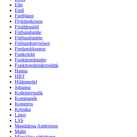
Elin
Emil
Färdtjänst
Flyktingkrisen
Föräldrastöd
Förbundsmlte
Förbundsmöte
Förbundsstyrelsen
Fredagsbloggen
Funkofobi
Funktionshinder
Funktionshinderpolitik
Hanna
HBT
Hjälpmedel
Johanna
Kollektivtrafik
Kommande
Kongress
Krönika
Läger
LSS
Magdalena Andersson
Malin
Mänskliga rättigheter