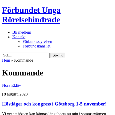
Förbundet Unga
Rörelsehindrade
Bli medlem
Kontakt
Förbundsstyrelsen
Förbundskansliet
Sök nu
Hem
»
Kommande
Kommande
Nora Eklöv
|
8 augusti 2023
Höstläger och kongress i Göteborg 1-5 november!
Vi vet att hösten kan kännas långt borta nu mitt i sommarvärmen.