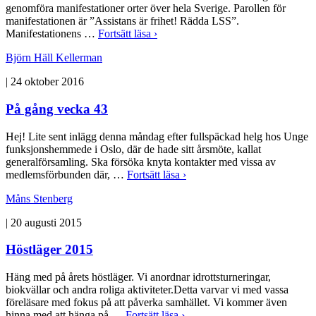
genomföra manifestationer orter över hela Sverige. Parollen för
manifestationen är ”Assistans är frihet! Rädda LSS”.
Manifestationens …
Fortsätt läsa ›
Björn Häll Kellerman
|
24 oktober 2016
På gång vecka 43
Hej! Lite sent inlägg denna måndag efter fullspäckad helg hos Unge
funksjonshemmede i Oslo, där de hade sitt årsmöte, kallat
generalförsamling. Ska försöka knyta kontakter med vissa av
medlemsförbunden där, …
Fortsätt läsa ›
Måns Stenberg
|
20 augusti 2015
Höstläger 2015
Häng med på årets höstläger. Vi anordnar idrottsturneringar,
biokvällar och andra roliga aktiviteter.Detta varvar vi med vassa
föreläsare med fokus på att påverka samhället. Vi kommer även
hinna med att hänga på …
Fortsätt läsa ›