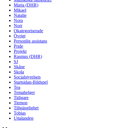
Maria (DHR)
Mikael
Natalie
Nora
Norr
Okategoriserade
Övrigt
Personlig assistans
Pride
Projekt
Rasmus (DHR)
SJ
Skåne
Skola
Socialstyrelsen
Startsidan-Bildspel
Tea
Temahelger
Tidigare
Tiemon
Tillgänglighet
Tobias
Uttalanden