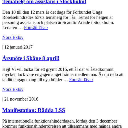
Temahelg om assistans i Stockholm!
Den 10 till den 12 mars är det dags för Förbundet Unga
Rörelsehindrades första temahelg för i år! Temat för helgen är
personlig assistans och platsen är Scandic Ariade i Stockholm.
Ledaren …
Fortsätt läsa ›
Nora Eklöv
|
12 januari 2017
Årsmöte i Skåne 8 april!
Hej! Vi vill tacka för ett grymt 2016, ett år där vi åstadkommit
mycket, tack vare engagemanget från er medlemmar. Är du redo att
ta ditt engagemang till nya höjder …
Fortsätt läsa ›
Nora Eklöv
|
21 november 2016
Manifestation: Rädda LSS
På internationella funktionshinderdagen, lördag den 3 december
kommer funktionshinderrörelsen att tillsammans med många andra