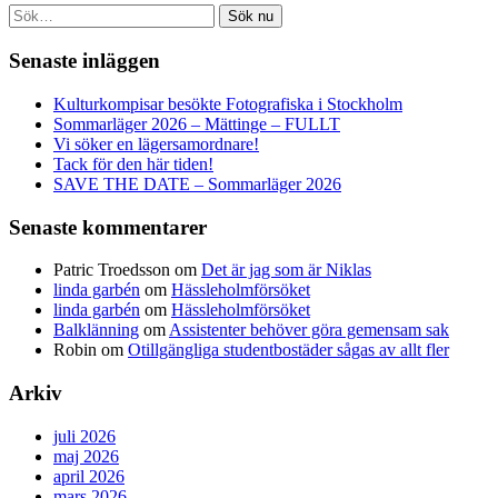
Sök nu
Senaste inläggen
Kulturkompisar besökte Fotografiska i Stockholm
Sommarläger 2026 – Mättinge – FULLT
Vi söker en lägersamordnare!
Tack för den här tiden!
SAVE THE DATE – Sommarläger 2026
Senaste kommentarer
Patric Troedsson
om
Det är jag som är Niklas
linda garbén
om
Hässleholmförsöket
linda garbén
om
Hässleholmförsöket
Balklänning
om
Assistenter behöver göra gemensam sak
Robin
om
Otillgängliga studentbostäder sågas av allt fler
Arkiv
juli 2026
maj 2026
april 2026
mars 2026