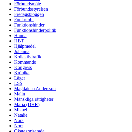
Förbundsmöte
Förbundsstyrelsen
Fredagsbloggen
Funkofobi
Funktionshinder
Funktionshinderpolitik
Hanna
HBT
Hjälpmedel
Johanna
Kollektivtrafik
Kommande
Kongress
Krönika
Läger
LSS
Magdalena Andersson
Malin
Mänskliga rättigheter
Maria (DHR)
Mikael
Natalie
Nora
Norr
Okategoriserade