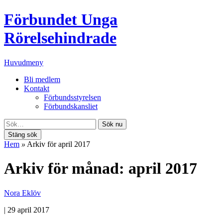
Förbundet Unga
Rörelsehindrade
Huvudmeny
Bli medlem
Kontakt
Förbundsstyrelsen
Förbundskansliet
Sök nu
Stäng sök
Hem
»
Arkiv för april 2017
Arkiv för månad: april 2017
Nora Eklöv
|
29 april 2017