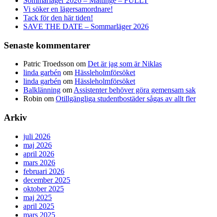
Sommarläger 2026 – Mättinge – FULLT
Vi söker en lägersamordnare!
Tack för den här tiden!
SAVE THE DATE – Sommarläger 2026
Senaste kommentarer
Patric Troedsson
om
Det är jag som är Niklas
linda garbén
om
Hässleholmförsöket
linda garbén
om
Hässleholmförsöket
Balklänning
om
Assistenter behöver göra gemensam sak
Robin
om
Otillgängliga studentbostäder sågas av allt fler
Arkiv
juli 2026
maj 2026
april 2026
mars 2026
februari 2026
december 2025
oktober 2025
maj 2025
april 2025
mars 2025