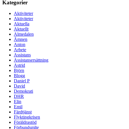
Kategorier
Aktiviteter
Aktiviteter
Aktuella
Aktuellt
Almedalen
Ämnen
Anton
Arbete
Assistans
Assistansersättning
Astrid
Björn
Blogg
Daniel P
David
Demokrati
DHR
Elin
Emil
Färdtjänst
Flyktingkrisen
Föräldrastöd
Förbundsmlte