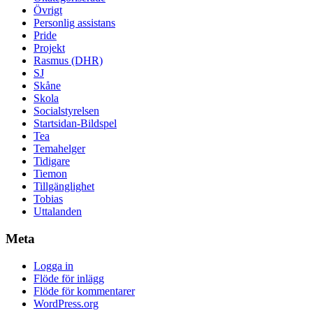
Övrigt
Personlig assistans
Pride
Projekt
Rasmus (DHR)
SJ
Skåne
Skola
Socialstyrelsen
Startsidan-Bildspel
Tea
Temahelger
Tidigare
Tiemon
Tillgänglighet
Tobias
Uttalanden
Meta
Logga in
Flöde för inlägg
Flöde för kommentarer
WordPress.org