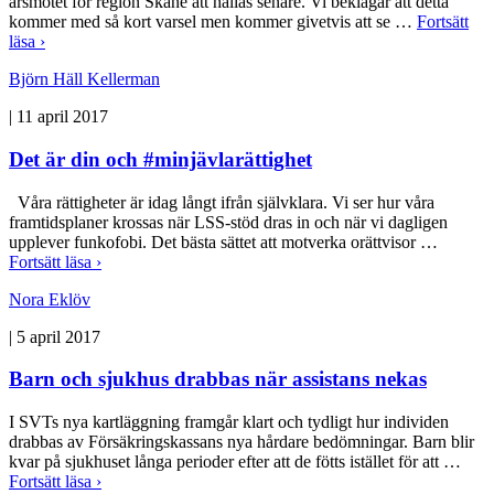
årsmötet för region Skåne att hållas senare. Vi beklagar att detta
kommer med så kort varsel men kommer givetvis att se …
Fortsätt
läsa ›
Björn Häll Kellerman
|
11 april 2017
Det är din och #minjävlarättighet
Våra rättigheter är idag långt ifrån självklara. Vi ser hur våra
framtidsplaner krossas när LSS-stöd dras in och när vi dagligen
upplever funkofobi. Det bästa sättet att motverka orättvisor …
Fortsätt läsa ›
Nora Eklöv
|
5 april 2017
Barn och sjukhus drabbas när assistans nekas
I SVTs nya kartläggning framgår klart och tydligt hur individen
drabbas av Försäkringskassans nya hårdare bedömningar. Barn blir
kvar på sjukhuset långa perioder efter att de fötts istället för att …
Fortsätt läsa ›