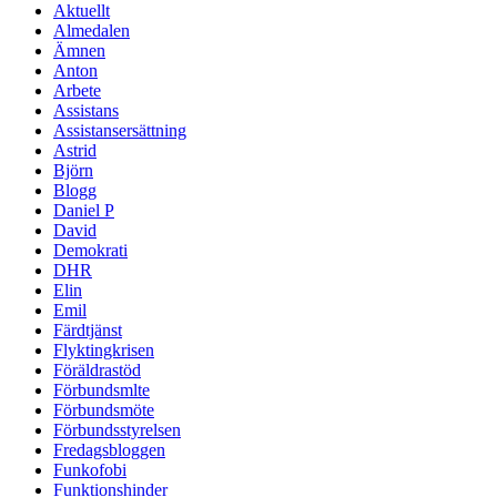
Aktuellt
Almedalen
Ämnen
Anton
Arbete
Assistans
Assistansersättning
Astrid
Björn
Blogg
Daniel P
David
Demokrati
DHR
Elin
Emil
Färdtjänst
Flyktingkrisen
Föräldrastöd
Förbundsmlte
Förbundsmöte
Förbundsstyrelsen
Fredagsbloggen
Funkofobi
Funktionshinder