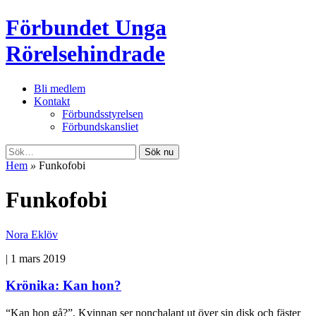
Förbundet Unga
Rörelsehindrade
Bli medlem
Kontakt
Förbundsstyrelsen
Förbundskansliet
Sök nu
Hem
»
Funkofobi
Funkofobi
Nora Eklöv
|
1 mars 2019
Krönika: Kan hon?
“Kan hon gå?”. Kvinnan ser nonchalant ut över sin disk och fäster