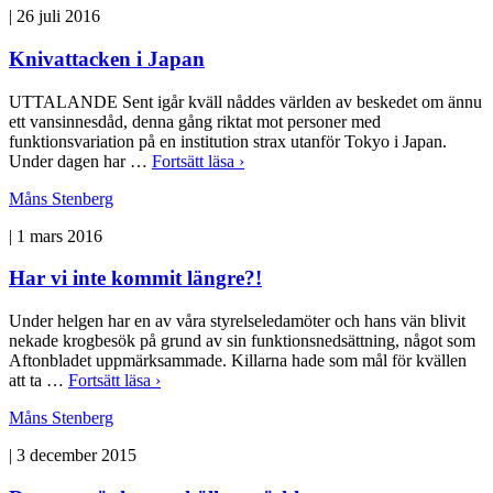
|
26 juli 2016
Knivattacken i Japan
UTTALANDE Sent igår kväll nåddes världen av beskedet om ännu
ett vansinnesdåd, denna gång riktat mot personer med
funktionsvariation på en institution strax utanför Tokyo i Japan.
Under dagen har …
Fortsätt läsa ›
Måns Stenberg
|
1 mars 2016
Har vi inte kommit längre?!
Under helgen har en av våra styrelseledamöter och hans vän blivit
nekade krogbesök på grund av sin funktionsnedsättning, något som
Aftonbladet uppmärksammade. Killarna hade som mål för kvällen
att ta …
Fortsätt läsa ›
Måns Stenberg
|
3 december 2015