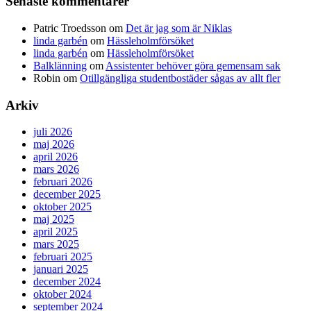
Senaste kommentarer
Patric Troedsson
om
Det är jag som är Niklas
linda garbén
om
Hässleholmförsöket
linda garbén
om
Hässleholmförsöket
Balklänning
om
Assistenter behöver göra gemensam sak
Robin
om
Otillgängliga studentbostäder sågas av allt fler
Arkiv
juli 2026
maj 2026
april 2026
mars 2026
februari 2026
december 2025
oktober 2025
maj 2025
april 2025
mars 2025
februari 2025
januari 2025
december 2024
oktober 2024
september 2024