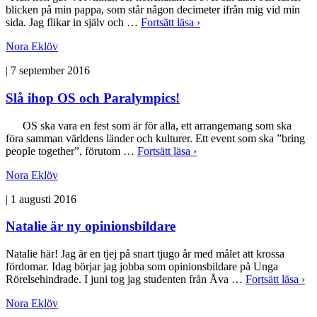
blicken på min pappa, som står någon decimeter ifrån mig vid min
sida. Jag flikar in själv och …
Fortsätt läsa ›
Nora Eklöv
|
7 september 2016
Slå ihop OS och Paralympics!
OS ska vara en fest som är för alla, ett arrangemang som ska
föra samman världens länder och kulturer. Ett event som ska ”bring
people together”, förutom …
Fortsätt läsa ›
Nora Eklöv
|
1 augusti 2016
Natalie är ny opinionsbildare
Natalie här! Jag är en tjej på snart tjugo år med målet att krossa
fördomar. Idag börjar jag jobba som opinionsbildare på Unga
Rörelsehindrade. I juni tog jag studenten från Åva …
Fortsätt läsa ›
Nora Eklöv