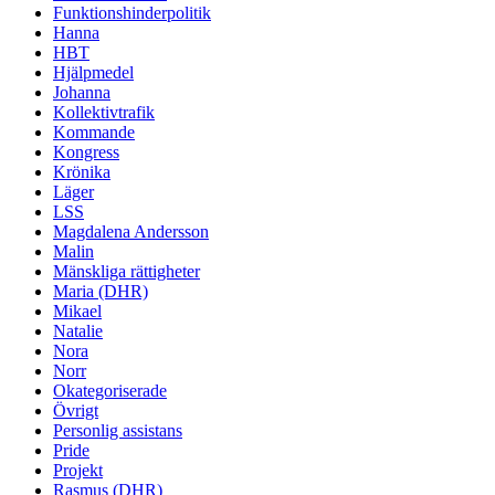
Funktionshinderpolitik
Hanna
HBT
Hjälpmedel
Johanna
Kollektivtrafik
Kommande
Kongress
Krönika
Läger
LSS
Magdalena Andersson
Malin
Mänskliga rättigheter
Maria (DHR)
Mikael
Natalie
Nora
Norr
Okategoriserade
Övrigt
Personlig assistans
Pride
Projekt
Rasmus (DHR)