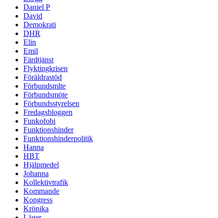
Daniel P
David
Demokrati
DHR
Elin
Emil
Färdtjänst
Flyktingkrisen
Föräldrastöd
Förbundsmlte
Förbundsmöte
Förbundsstyrelsen
Fredagsbloggen
Funkofobi
Funktionshinder
Funktionshinderpolitik
Hanna
HBT
Hjälpmedel
Johanna
Kollektivtrafik
Kommande
Kongress
Krönika
Läger