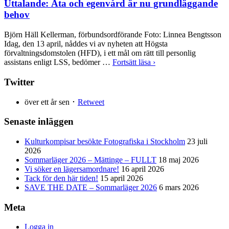
Uttalande: Äta och egenvård är nu grundläggande
behov
Björn Häll Kellerman, förbundsordförande Foto: Linnea Bengtsson
Idag, den 13 april, nåddes vi av nyheten att Högsta
förvaltningsdomstolen (HFD), i ett mål om rätt till personlig
assistans enligt LSS, bedömer …
Fortsätt läsa ›
Twitter
över ett år sen ･
Retweet
Senaste inläggen
Kulturkompisar besökte Fotografiska i Stockholm
23 juli
2026
Sommarläger 2026 – Mättinge – FULLT
18 maj 2026
Vi söker en lägersamordnare!
16 april 2026
Tack för den här tiden!
15 april 2026
SAVE THE DATE – Sommarläger 2026
6 mars 2026
Meta
Logga in