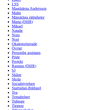
LSS
Magdalena Andersson
Malin
Mänskliga rättigheter
Maria (DHR)
Mikael
Natalie
Nora
Norr
Okategoriserade
Övrigt
Personlig assistans
Pride
Projekt
Rasmus (DHR)
SJ
Skåne
Skola
Socialstyrelsen
Startsidan-Bildspel
Tea
Temahelger
Tidigare
Tiemon