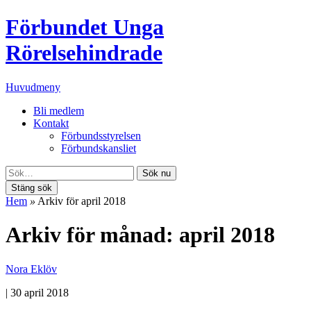
Förbundet Unga
Rörelsehindrade
Huvudmeny
Bli medlem
Kontakt
Förbundsstyrelsen
Förbundskansliet
Sök nu
Stäng sök
Hem
»
Arkiv för april 2018
Arkiv för månad: april 2018
Nora Eklöv
|
30 april 2018