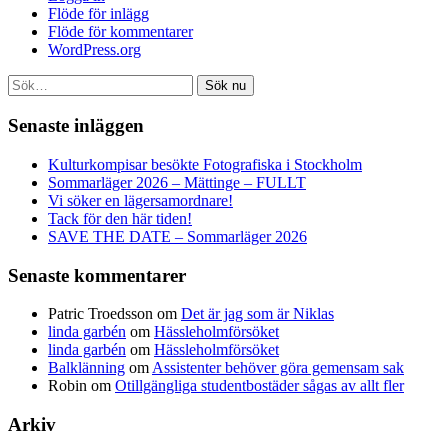
Flöde för inlägg
Flöde för kommentarer
WordPress.org
Sök nu
Senaste inläggen
Kulturkompisar besökte Fotografiska i Stockholm
Sommarläger 2026 – Mättinge – FULLT
Vi söker en lägersamordnare!
Tack för den här tiden!
SAVE THE DATE – Sommarläger 2026
Senaste kommentarer
Patric Troedsson
om
Det är jag som är Niklas
linda garbén
om
Hässleholmförsöket
linda garbén
om
Hässleholmförsöket
Balklänning
om
Assistenter behöver göra gemensam sak
Robin
om
Otillgängliga studentbostäder sågas av allt fler
Arkiv