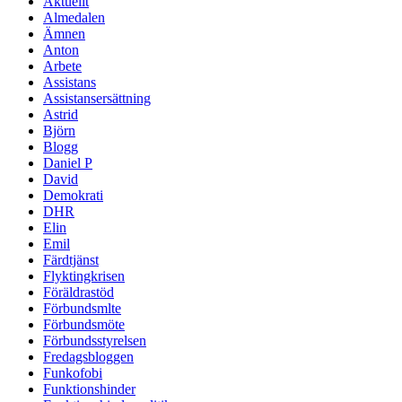
Aktuellt
Almedalen
Ämnen
Anton
Arbete
Assistans
Assistansersättning
Astrid
Björn
Blogg
Daniel P
David
Demokrati
DHR
Elin
Emil
Färdtjänst
Flyktingkrisen
Föräldrastöd
Förbundsmlte
Förbundsmöte
Förbundsstyrelsen
Fredagsbloggen
Funkofobi
Funktionshinder