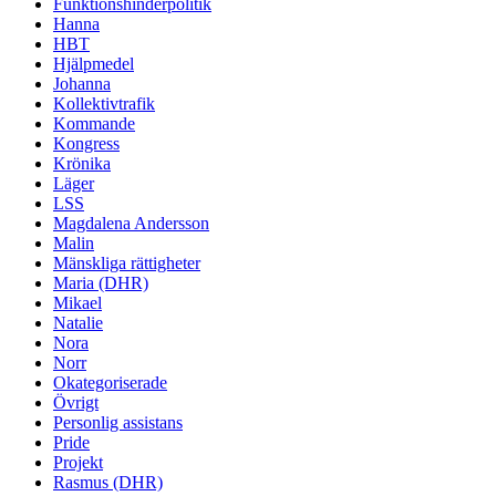
Funktionshinderpolitik
Hanna
HBT
Hjälpmedel
Johanna
Kollektivtrafik
Kommande
Kongress
Krönika
Läger
LSS
Magdalena Andersson
Malin
Mänskliga rättigheter
Maria (DHR)
Mikael
Natalie
Nora
Norr
Okategoriserade
Övrigt
Personlig assistans
Pride
Projekt
Rasmus (DHR)