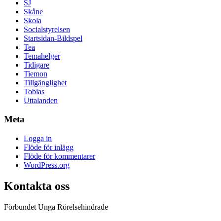
SJ
Skåne
Skola
Socialstyrelsen
Startsidan-Bildspel
Tea
Temahelger
Tidigare
Tiemon
Tillgänglighet
Tobias
Uttalanden
Meta
Logga in
Flöde för inlägg
Flöde för kommentarer
WordPress.org
Kontakta oss
Förbundet Unga Rörelsehindrade