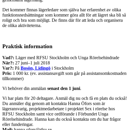
Det kommer finnas lägerledare som själva har erfarenhet av olika
funktionsnedsättningar som kommer göra allt för att
lägret ska bli så
roligt och bra som möjligt. De finns där för att leda och organisera
de olika aktiviteterna.
Praktisk information
Vad?:
Läger med RFSU Stockholm och Unga Rörelsehindrade
När?:
27 juni–1 juli 2018
Var?:
På
Bosön, Lidingö
i Stockholm
Pris:
1 000 kr. (ev. assistansavgift som går på assistansomkostnaden
tillkommer)
Vi behöver din anmälan
senast den 1 juni
.
Vi har plats för 20 deltagare. Anmäl dig nu och få en plats du också!
Du anmäler dig genom att kontakta Hanna Öfors som är
lägeransvarig, projektmedarbetare i projektet Sex i rörelse hos
RFSU Stockholm samt vice ordförande i Förbundet Unga
Rörelsehindrade. Hanna kan du också kontakta om du har frågor
eller funderingar.
Mail:
hanna.ofors@rfsu.se