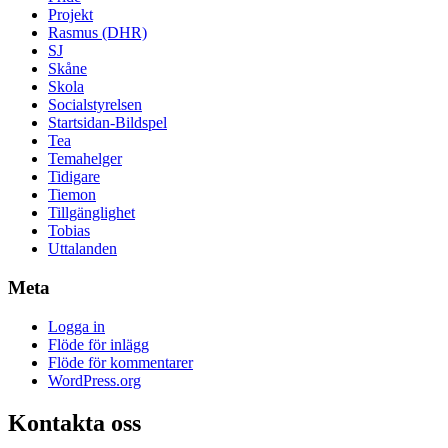
Projekt
Rasmus (DHR)
SJ
Skåne
Skola
Socialstyrelsen
Startsidan-Bildspel
Tea
Temahelger
Tidigare
Tiemon
Tillgänglighet
Tobias
Uttalanden
Meta
Logga in
Flöde för inlägg
Flöde för kommentarer
WordPress.org
Kontakta oss