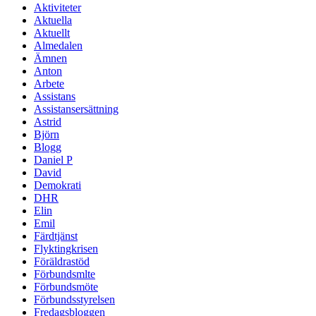
Aktiviteter
Aktuella
Aktuellt
Almedalen
Ämnen
Anton
Arbete
Assistans
Assistansersättning
Astrid
Björn
Blogg
Daniel P
David
Demokrati
DHR
Elin
Emil
Färdtjänst
Flyktingkrisen
Föräldrastöd
Förbundsmlte
Förbundsmöte
Förbundsstyrelsen
Fredagsbloggen