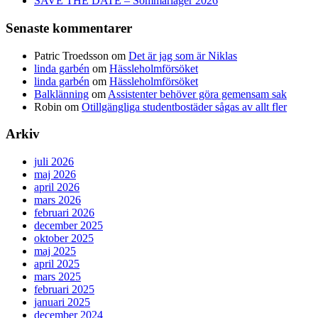
SAVE THE DATE – Sommarläger 2026
Senaste kommentarer
Patric Troedsson
om
Det är jag som är Niklas
linda garbén
om
Hässleholmförsöket
linda garbén
om
Hässleholmförsöket
Balklänning
om
Assistenter behöver göra gemensam sak
Robin
om
Otillgängliga studentbostäder sågas av allt fler
Arkiv
juli 2026
maj 2026
april 2026
mars 2026
februari 2026
december 2025
oktober 2025
maj 2025
april 2025
mars 2025
februari 2025
januari 2025
december 2024