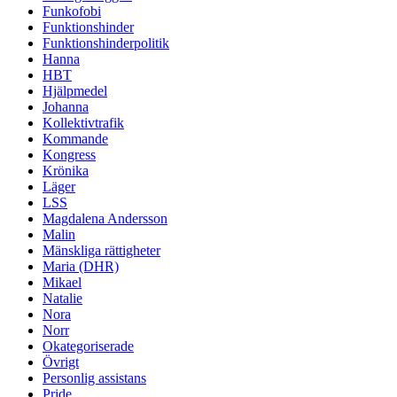
Funkofobi
Funktionshinder
Funktionshinderpolitik
Hanna
HBT
Hjälpmedel
Johanna
Kollektivtrafik
Kommande
Kongress
Krönika
Läger
LSS
Magdalena Andersson
Malin
Mänskliga rättigheter
Maria (DHR)
Mikael
Natalie
Nora
Norr
Okategoriserade
Övrigt
Personlig assistans
Pride