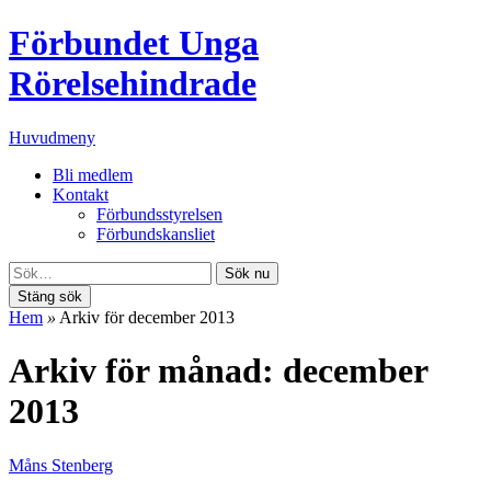
Förbundet Unga
Rörelsehindrade
Huvudmeny
Bli medlem
Kontakt
Förbundsstyrelsen
Förbundskansliet
Sök nu
Stäng sök
Hem
»
Arkiv för december 2013
Arkiv för månad: december
2013
Måns Stenberg