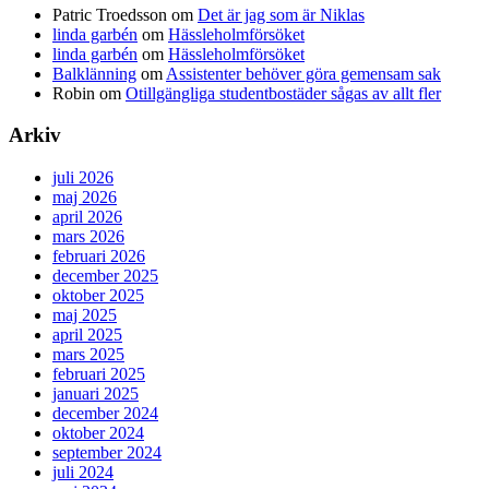
Patric Troedsson
om
Det är jag som är Niklas
linda garbén
om
Hässleholmförsöket
linda garbén
om
Hässleholmförsöket
Balklänning
om
Assistenter behöver göra gemensam sak
Robin
om
Otillgängliga studentbostäder sågas av allt fler
Arkiv
juli 2026
maj 2026
april 2026
mars 2026
februari 2026
december 2025
oktober 2025
maj 2025
april 2025
mars 2025
februari 2025
januari 2025
december 2024
oktober 2024
september 2024
juli 2024