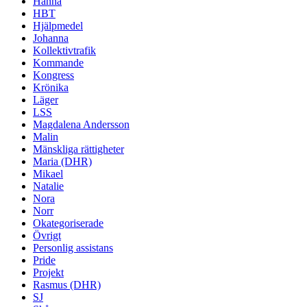
Hanna
HBT
Hjälpmedel
Johanna
Kollektivtrafik
Kommande
Kongress
Krönika
Läger
LSS
Magdalena Andersson
Malin
Mänskliga rättigheter
Maria (DHR)
Mikael
Natalie
Nora
Norr
Okategoriserade
Övrigt
Personlig assistans
Pride
Projekt
Rasmus (DHR)
SJ