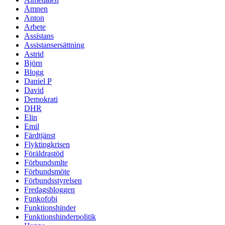
Ämnen
Anton
Arbete
Assistans
Assistansersättning
Astrid
Björn
Blogg
Daniel P
David
Demokrati
DHR
Elin
Emil
Färdtjänst
Flyktingkrisen
Föräldrastöd
Förbundsmlte
Förbundsmöte
Förbundsstyrelsen
Fredagsbloggen
Funkofobi
Funktionshinder
Funktionshinderpolitik