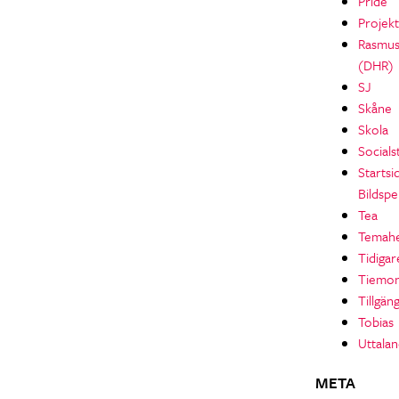
Pride
Projekt
Rasmu
(DHR)
SJ
Skåne
Skola
Socials
Startsi
Bildspe
Tea
Temahe
Tidigar
Tiemo
Tillgän
Tobias
Uttala
META