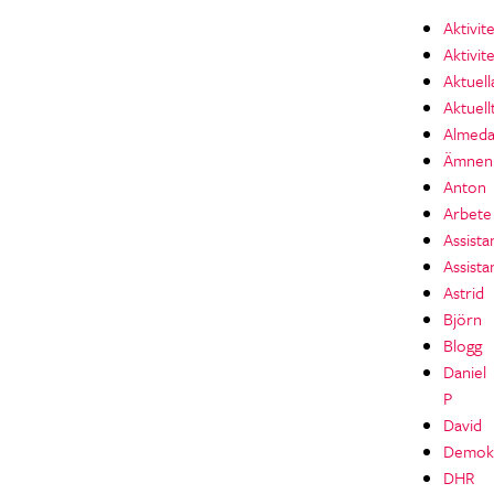
Aktivit
Aktivit
Aktuell
Aktuell
Almeda
Ämnen
Anton
Arbete
Assista
Assista
Astrid
Björn
Blogg
Daniel
P
David
Demokr
DHR