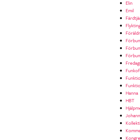
Elin
Emil
Färdtjä
Flyktin
Föräld
Förbun
Förbu
Förbun
Fredag
Funkof
Funkti
Funktio
Hanna
HBT
Hjälpm
Johan
Kollekt
Komma
Kongre