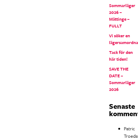
Sommarläger
2026 –
Mättinge –
FULLT
Vi söker en
lägersamordna
Tack för den
här tiden!
SAVE THE
DATE –
Sommarläger
2026
Senaste
komment
Patric
Troeds