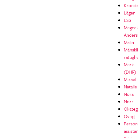
Krönik
Läger
LSS
Magdal
Anders
Malin
Mänskl
rättigh
Maria
(DHR)
Mikael
Natalie
Nora
Norr
Okateg
Övrigt
Personl
assista