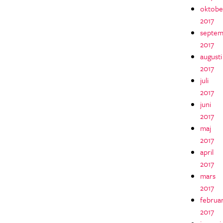
oktobe
2017
septem
2017
augusti
2017
juli
2017
juni
2017
maj
2017
april
2017
mars
2017
februar
2017