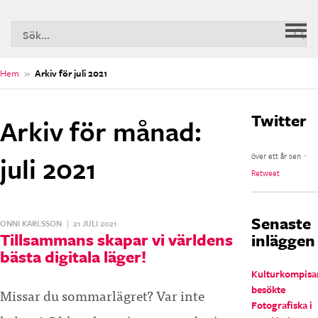
S
Huv
n
Hem
»
Arkiv för juli 2021
Twitter
Arkiv för månad:
juli 2021
över ett år sen ･
Retweet
Senaste
ONNI KARLSSON
|
21 JULI 2021
Tillsammans skapar vi världens
inläggen
bästa digitala läger!
Kulturkompisa
besökte
Missar du sommarlägret? Var inte
Fotografiska i