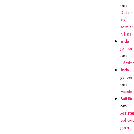
om
Det är
jag
som är
Niklas
linda
garbén
om
Hässle
linda
garbén
om
Hässle
Balklän
om
Assiste
behöv
göra