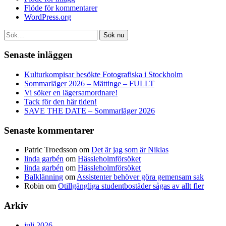
Flöde för kommentarer
WordPress.org
Sök nu
Senaste inläggen
Kulturkompisar besökte Fotografiska i Stockholm
Sommarläger 2026 – Mättinge – FULLT
Vi söker en lägersamordnare!
Tack för den här tiden!
SAVE THE DATE – Sommarläger 2026
Senaste kommentarer
Patric Troedsson
om
Det är jag som är Niklas
linda garbén
om
Hässleholmförsöket
linda garbén
om
Hässleholmförsöket
Balklänning
om
Assistenter behöver göra gemensam sak
Robin
om
Otillgängliga studentbostäder sågas av allt fler
Arkiv
juli 2026