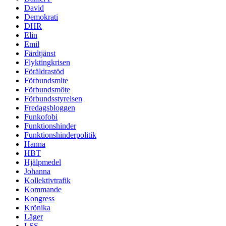
David
Demokrati
DHR
Elin
Emil
Färdtjänst
Flyktingkrisen
Föräldrastöd
Förbundsmlte
Förbundsmöte
Förbundsstyrelsen
Fredagsbloggen
Funkofobi
Funktionshinder
Funktionshinderpolitik
Hanna
HBT
Hjälpmedel
Johanna
Kollektivtrafik
Kommande
Kongress
Krönika
Läger
LSS