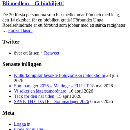
Bli medlem – få biobiljett!
De 20 första personerna som blir medlemmar från och med idag,
den 14 oktober, får en biobiljett gratis! Förbundet Unga
Rörelsehindrade är ett förbund som jobbar med att stärka rättigheter
…
Fortsätt läsa ›
Twitter
över ett år sen ･
Retweet
Senaste inläggen
Kulturkompisar besökte Fotografiska i Stockholm
23 juli
2026
Sommarläger 2026 – Mättinge – FULLT
18 maj 2026
Vi söker en lägersamordnare!
16 april 2026
Tack för den här tiden!
15 april 2026
SAVE THE DATE – Sommarläger 2026
6 mars 2026
Meta
Logga in
Flöde för inlägg