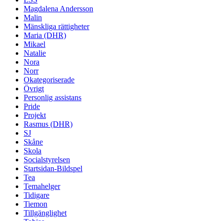
Magdalena Andersson
Malin
Mänskliga rättigheter
Maria (DHR)
Mikael
Natalie
Nora
Norr
Okategoriserade
Övrigt
Personlig assistans
Pride
Projekt
Rasmus (DHR)
SJ
Skåne
Skola
Socialstyrelsen
Startsidan-Bildspel
Tea
Temahelger
Tidigare
Tiemon
Tillgänglighet