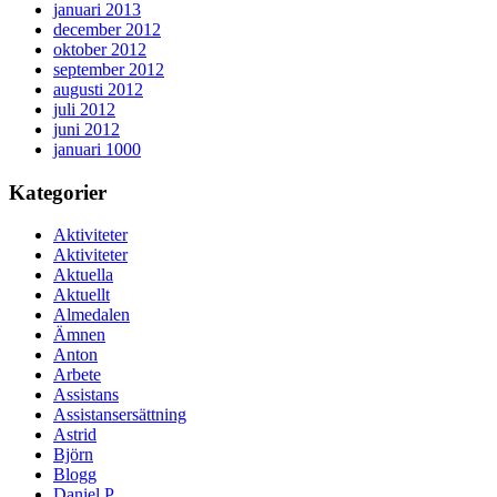
januari 2013
december 2012
oktober 2012
september 2012
augusti 2012
juli 2012
juni 2012
januari 1000
Kategorier
Aktiviteter
Aktiviteter
Aktuella
Aktuellt
Almedalen
Ämnen
Anton
Arbete
Assistans
Assistansersättning
Astrid
Björn
Blogg
Daniel P