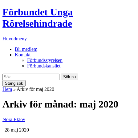
Förbundet Unga
Rörelsehindrade
Huvudmeny
Bli medlem
Kontakt
Förbundsstyrelsen
Förbundskansliet
Sök nu
Stäng sök
Hem
»
Arkiv för maj 2020
Arkiv för månad: maj 2020
Nora Eklöv
|
28 maj 2020