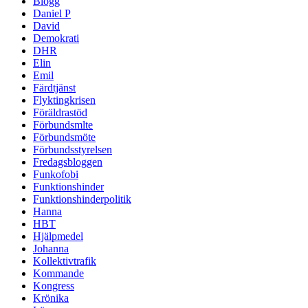
Blogg
Daniel P
David
Demokrati
DHR
Elin
Emil
Färdtjänst
Flyktingkrisen
Föräldrastöd
Förbundsmlte
Förbundsmöte
Förbundsstyrelsen
Fredagsbloggen
Funkofobi
Funktionshinder
Funktionshinderpolitik
Hanna
HBT
Hjälpmedel
Johanna
Kollektivtrafik
Kommande
Kongress
Krönika