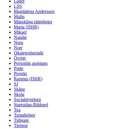
Läger
LSS
Magdalena Andersson
Malin
Mänskliga rättigheter
Maria (DHR)
Mikael
Natalie
Nora
Norr
Okategoriserade
Övrigt
Personlig assistans
Pride
Projekt
Rasmus (DHR)
SJ
Skåne
Skola
Socialstyrelsen
Startsidan-Bildspel
Tea
Temahelger
Tidigare
Tiemon