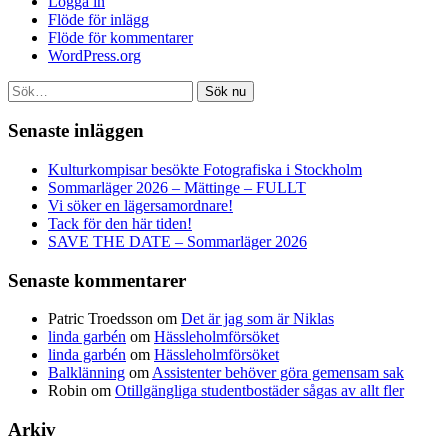
Logga in
Flöde för inlägg
Flöde för kommentarer
WordPress.org
Sök nu
Senaste inläggen
Kulturkompisar besökte Fotografiska i Stockholm
Sommarläger 2026 – Mättinge – FULLT
Vi söker en lägersamordnare!
Tack för den här tiden!
SAVE THE DATE – Sommarläger 2026
Senaste kommentarer
Patric Troedsson
om
Det är jag som är Niklas
linda garbén
om
Hässleholmförsöket
linda garbén
om
Hässleholmförsöket
Balklänning
om
Assistenter behöver göra gemensam sak
Robin
om
Otillgängliga studentbostäder sågas av allt fler
Arkiv