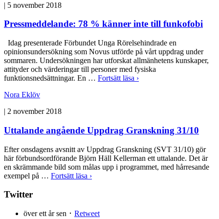
|
5 november 2018
Pressmeddelande: 78 % känner inte till funkofobi
Idag presenterade Förbundet Unga Rörelsehindrade en
opinionsundersökning som Novus utförde på vårt uppdrag under
sommaren. Undersökningen har utforskat allmänhetens kunskaper,
attityder och värderingar till personer med fysiska
funktionsnedsättningar. En …
Fortsätt läsa ›
Nora Eklöv
|
2 november 2018
Uttalande angående Uppdrag Granskning 31/10
Efter onsdagens avsnitt av Uppdrag Granskning (SVT 31/10) gör
här förbundsordförande Björn Häll Kellerman ett uttalande. Det är
en skrämmande bild som målas upp i programmet, med hårresande
exempel på …
Fortsätt läsa ›
Twitter
över ett år sen ･
Retweet