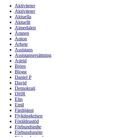
Aktiviteter
Aktiviteter
Aktuella
Aktuellt
Almedalen
Ämnen
Anton
Arbete
Assistans
Assistansersättning
Astrid
Björn
Blogg
Daniel P
David
Demokrati
DHR
Elin
Emil
Färdtjänst
Flyktingkrisen
Föräldrastöd
Förbundsmlte
Förbundsmöte