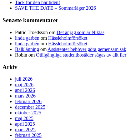
Tack för den här tiden!
SAVE THE DATE – Sommarläger 2026
Senaste kommentarer
Patric Troedsson
om
Det är jag som är Niklas
linda garbén
om
Hässleholmförsöket
linda garbén
om
Hässleholmförsöket
Balklänning
om
Assistenter behöver göra gemensam sak
Robin
om
Otillgängliga studentbostäder sågas av allt fler
Arkiv
juli 2026
maj 2026
april 2026
mars 2026
februari 2026
december 2025
oktober 2025
maj 2025
april 2025
mars 2025
februari 2025