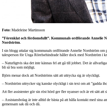
Foto:
Madeleine Martinsson
”Förenklat och fördomsfullt”. Kommunals ordförande Annelie No
Nordström
.
I sin blogg uttalar sig kommunals ordförande Annelie Nordström om pe
talesperson för Unga Rörelsehindrade håller dock med Nordström i kr
– Naturligtvis ska det inte kännas fel att gå till jobbet. Det är allvarl
bli så bra som möjligt.
Björn menar dock att Nordströms sätt att uttrycka sig är olyckligt.
– Nordström uttrycker sig kanske olyckligt i sin text om att ”gadda ih
Att fler assistenter gör sin röst hörd ger fler nyanser och är ett sätt at
– Assistansbolag är inte alltid de bästa på att hålla kontakt med sina
gemensam sak då och då.