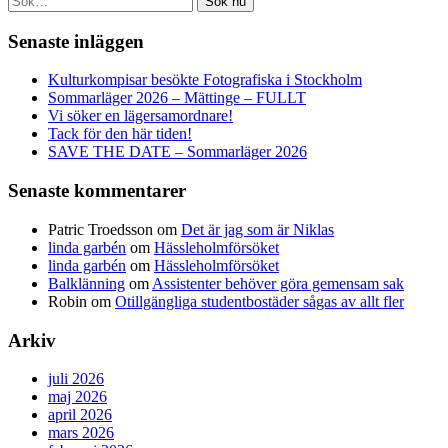
Sök nu
Senaste inläggen
Kulturkompisar besökte Fotografiska i Stockholm
Sommarläger 2026 – Mättinge – FULLT
Vi söker en lägersamordnare!
Tack för den här tiden!
SAVE THE DATE – Sommarläger 2026
Senaste kommentarer
Patric Troedsson
om
Det är jag som är Niklas
linda garbén
om
Hässleholmförsöket
linda garbén
om
Hässleholmförsöket
Balklänning
om
Assistenter behöver göra gemensam sak
Robin
om
Otillgängliga studentbostäder sågas av allt fler
Arkiv
juli 2026
maj 2026
april 2026
mars 2026