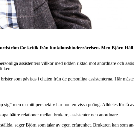
rdström får kritik från funktionshinderrörelsen. Men Björn Häll
rsonliga assistenters villkor
med udden riktad mot anordnare och assist
itiken.
iga brister som påvisas i citaten från de personliga assistenterna. Här måst
op sig” men ur mitt perspektiv har hon en vissa poäng. Alldeles för få a
t skapa bättre relationer mellan brukare, assistenter och anordnare.
 anställda, säger Björn som talar av egen erfarenhet. Brukaren kan som an