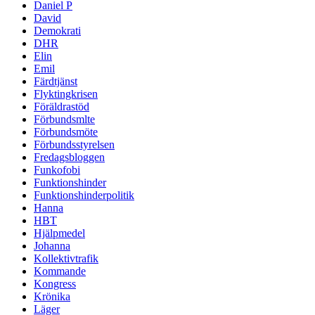
Daniel P
David
Demokrati
DHR
Elin
Emil
Färdtjänst
Flyktingkrisen
Föräldrastöd
Förbundsmlte
Förbundsmöte
Förbundsstyrelsen
Fredagsbloggen
Funkofobi
Funktionshinder
Funktionshinderpolitik
Hanna
HBT
Hjälpmedel
Johanna
Kollektivtrafik
Kommande
Kongress
Krönika
Läger