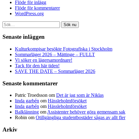
Flöde för inlägg
Flöde för kommentarer
WordPress.org
Sök nu
Senaste inläggen
Kulturkompisar besökte Fotografiska i Stockholm
Sommarläger 2026 – Mättinge – FULLT
Vi söker en lägersamordnare!
Tack för den här tiden!
SAVE THE DATE – Sommarläger 2026
Senaste kommentarer
Patric Troedsson
om
Det är jag som är Niklas
linda garbén
om
Hässleholmförsöket
linda garbén
om
Hässleholmförsöket
Balklänning
om
Assistenter behöver göra gemensam sak
Robin
om
Otillgängliga studentbostäder sågas av allt fler
Arkiv