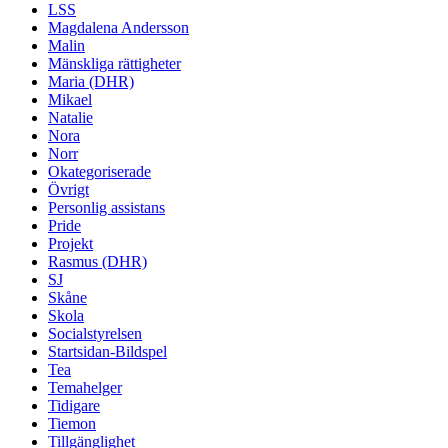
LSS
Magdalena Andersson
Malin
Mänskliga rättigheter
Maria (DHR)
Mikael
Natalie
Nora
Norr
Okategoriserade
Övrigt
Personlig assistans
Pride
Projekt
Rasmus (DHR)
SJ
Skåne
Skola
Socialstyrelsen
Startsidan-Bildspel
Tea
Temahelger
Tidigare
Tiemon
Tillgänglighet