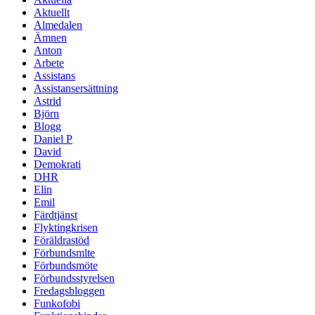
Aktuellt
Almedalen
Ämnen
Anton
Arbete
Assistans
Assistansersättning
Astrid
Björn
Blogg
Daniel P
David
Demokrati
DHR
Elin
Emil
Färdtjänst
Flyktingkrisen
Föräldrastöd
Förbundsmlte
Förbundsmöte
Förbundsstyrelsen
Fredagsbloggen
Funkofobi