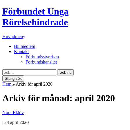
Förbundet Unga
Rörelsehindrade
Huvudmeny
Bli medlem
Kontakt
Förbundsstyrelsen
Förbundskansliet
Sök nu
Stäng sök
Hem
»
Arkiv för april 2020
Arkiv för månad: april 2020
Nora Eklöv
|
24 april 2020