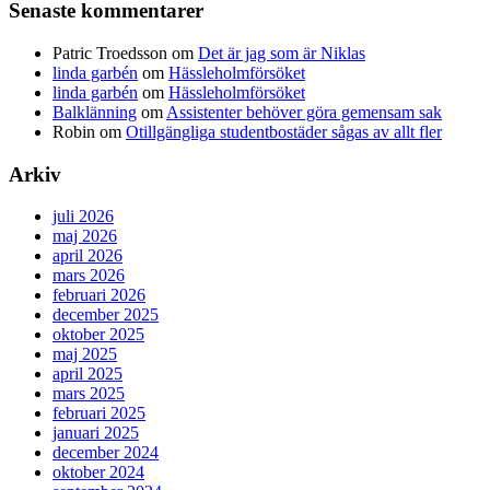
Senaste kommentarer
Patric Troedsson
om
Det är jag som är Niklas
linda garbén
om
Hässleholmförsöket
linda garbén
om
Hässleholmförsöket
Balklänning
om
Assistenter behöver göra gemensam sak
Robin
om
Otillgängliga studentbostäder sågas av allt fler
Arkiv
juli 2026
maj 2026
april 2026
mars 2026
februari 2026
december 2025
oktober 2025
maj 2025
april 2025
mars 2025
februari 2025
januari 2025
december 2024
oktober 2024