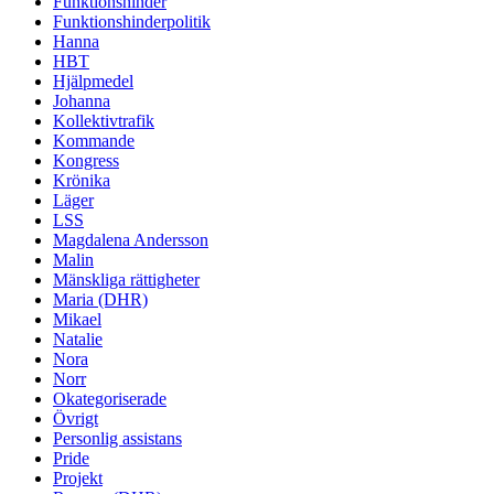
Funktionshinder
Funktionshinderpolitik
Hanna
HBT
Hjälpmedel
Johanna
Kollektivtrafik
Kommande
Kongress
Krönika
Läger
LSS
Magdalena Andersson
Malin
Mänskliga rättigheter
Maria (DHR)
Mikael
Natalie
Nora
Norr
Okategoriserade
Övrigt
Personlig assistans
Pride
Projekt