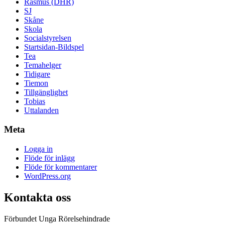
Rasmus (DHR)
SJ
Skåne
Skola
Socialstyrelsen
Startsidan-Bildspel
Tea
Temahelger
Tidigare
Tiemon
Tillgänglighet
Tobias
Uttalanden
Meta
Logga in
Flöde för inlägg
Flöde för kommentarer
WordPress.org
Kontakta oss
Förbundet Unga Rörelsehindrade