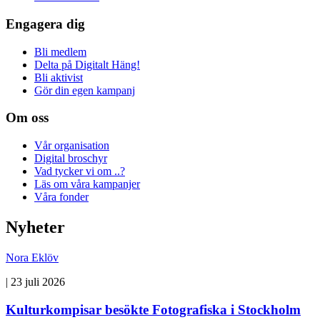
Engagera dig
Bli medlem
Delta på Digitalt Häng!
Bli aktivist
Gör din egen kampanj
Om oss
Vår organisation
Digital broschyr
Vad tycker vi om ..?
Läs om våra kampanjer
Våra fonder
Nyheter
Nora Eklöv
|
23 juli 2026
Kulturkompisar besökte Fotografiska i Stockholm