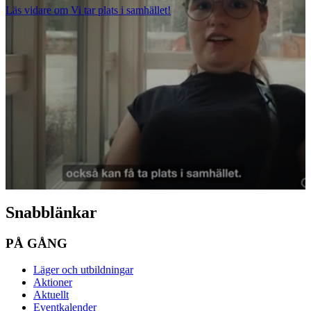
Läs vidare
om Vi tar plats i samhället!
Snabblänkar
PÅ GÅNG
Läger och utbildningar
Aktioner
Aktuellt
Eventkalender