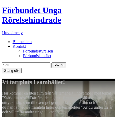
Förbundet Unga
Rörelsehindrade
Huvudmeny
Bli medlem
Kontakt
Förbundsstyrelsen
Förbundskansliet
Sök nu
Stäng sök
Vi tar plats i samhället!
Här kommer en liten film från vår temahelg i november med temat
”Stärk din röst”! Där fick deltagarna lära sig om olika sätt att
uttrycka sig, som till exempel genom skrivande, film och foto. Vill
du hänga med på framtida läger och temahelger? Är du under 32 år
och vill träffa andra unga i liknande…