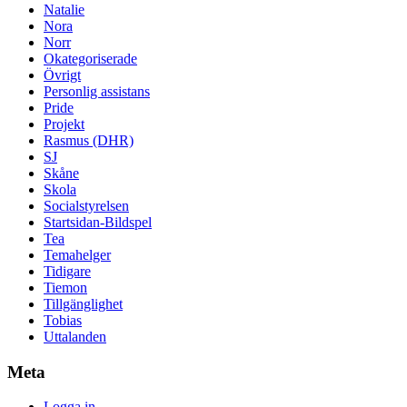
Natalie
Nora
Norr
Okategoriserade
Övrigt
Personlig assistans
Pride
Projekt
Rasmus (DHR)
SJ
Skåne
Skola
Socialstyrelsen
Startsidan-Bildspel
Tea
Temahelger
Tidigare
Tiemon
Tillgänglighet
Tobias
Uttalanden
Meta
Logga in