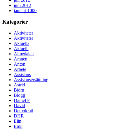
juli 2012
juni 2012
januari 1000
Kategorier
Aktiviteter
Aktiviteter
Aktuella
Aktuellt
Almedalen
Ämnen
Anton
Arbete
Assistans
Assistansersättning
Astrid
Björn
Blogg
Daniel P
David
Demokrati
DHR
Elin
Emil