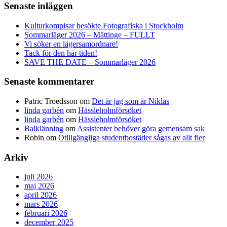
Senaste inläggen
Kulturkompisar besökte Fotografiska i Stockholm
Sommarläger 2026 – Mättinge – FULLT
Vi söker en lägersamordnare!
Tack för den här tiden!
SAVE THE DATE – Sommarläger 2026
Senaste kommentarer
Patric Troedsson
om
Det är jag som är Niklas
linda garbén
om
Hässleholmförsöket
linda garbén
om
Hässleholmförsöket
Balklänning
om
Assistenter behöver göra gemensam sak
Robin
om
Otillgängliga studentbostäder sågas av allt fler
Arkiv
juli 2026
maj 2026
april 2026
mars 2026
februari 2026
december 2025