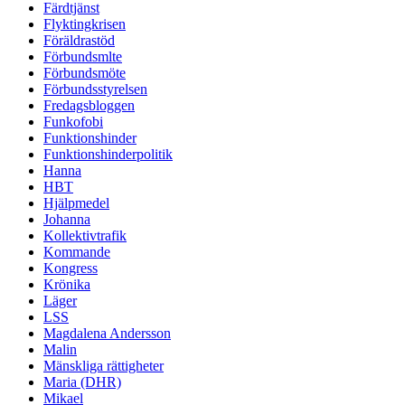
Färdtjänst
Flyktingkrisen
Föräldrastöd
Förbundsmlte
Förbundsmöte
Förbundsstyrelsen
Fredagsbloggen
Funkofobi
Funktionshinder
Funktionshinderpolitik
Hanna
HBT
Hjälpmedel
Johanna
Kollektivtrafik
Kommande
Kongress
Krönika
Läger
LSS
Magdalena Andersson
Malin
Mänskliga rättigheter
Maria (DHR)
Mikael