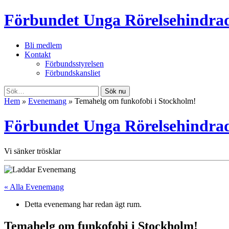
Förbundet Unga Rörelsehindra
Bli medlem
Kontakt
Förbundsstyrelsen
Förbundskansliet
Sök nu
Hem
»
Evenemang
»
Temahelg om funkofobi i Stockholm!
Förbundet Unga Rörelsehindra
Vi sänker trösklar
« Alla Evenemang
Detta evenemang har redan ägt rum.
Temahelg om funkofobi i Stockholm!