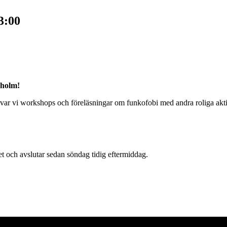
3:00
kholm!
rvar vi workshops och föreläsningar om funkofobi med andra roliga aktiv
et och avslutar sedan söndag tidig eftermiddag.