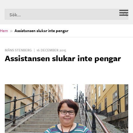
S
Huv
n
Hem
»
Assistansen slukar inte pengar
MÅNS STENBERG
|
16 DECEMBER 2015
Assistansen slukar inte pengar