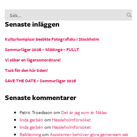
S
Senaste inläggen
n
Kulturkompisar besökte Fotografiska i Stockholm
Sommarläger 2026 – Mättinge – FULLT
Vi söker en lägersamordnare!
Tack för den här tiden!
SAVE THE DATE – Sommarläger 2026
Senaste kommentarer
Patric Troedsson
om
Det är jag som är Niklas
linda garbén
om
Hässleholmförsöket
linda garbén
om
Hässleholmförsöket
Balklänning
om
Assistenter behöver göra gemensam sak