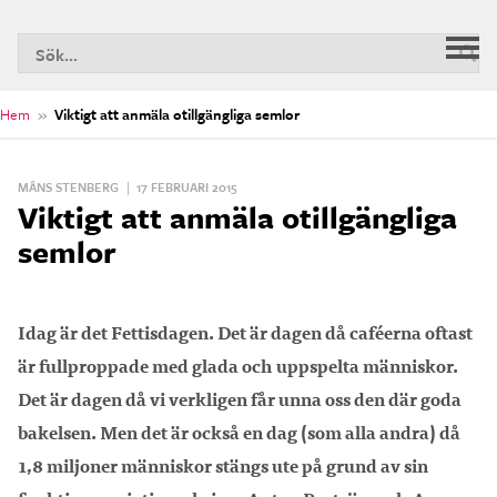
S
Huv
n
Hem
»
Viktigt att anmäla otillgängliga semlor
MÅNS STENBERG
|
17 FEBRUARI 2015
Viktigt att anmäla otillgängliga
semlor
Idag är det Fettisdagen. Det är dagen då caféerna oftast
är fullproppade med glada och uppspelta människor.
Det är dagen då vi verkligen får unna oss den där goda
bakelsen. Men det är också en dag (som alla andra) då
1,8 miljoner människor stängs ute på grund av sin