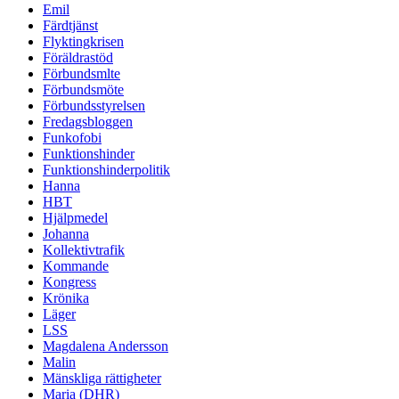
Emil
Färdtjänst
Flyktingkrisen
Föräldrastöd
Förbundsmlte
Förbundsmöte
Förbundsstyrelsen
Fredagsbloggen
Funkofobi
Funktionshinder
Funktionshinderpolitik
Hanna
HBT
Hjälpmedel
Johanna
Kollektivtrafik
Kommande
Kongress
Krönika
Läger
LSS
Magdalena Andersson
Malin
Mänskliga rättigheter
Maria (DHR)