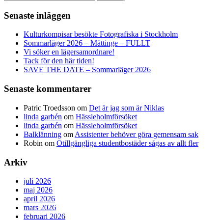
Senaste inläggen
Kulturkompisar besökte Fotografiska i Stockholm
Sommarläger 2026 – Mättinge – FULLT
Vi söker en lägersamordnare!
Tack för den här tiden!
SAVE THE DATE – Sommarläger 2026
Senaste kommentarer
Patric Troedsson
om
Det är jag som är Niklas
linda garbén
om
Hässleholmförsöket
linda garbén
om
Hässleholmförsöket
Balklänning
om
Assistenter behöver göra gemensam sak
Robin
om
Otillgängliga studentbostäder sågas av allt fler
Arkiv
juli 2026
maj 2026
april 2026
mars 2026
februari 2026