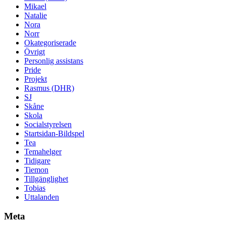
Mikael
Natalie
Nora
Norr
Okategoriserade
Övrigt
Personlig assistans
Pride
Projekt
Rasmus (DHR)
SJ
Skåne
Skola
Socialstyrelsen
Startsidan-Bildspel
Tea
Temahelger
Tidigare
Tiemon
Tillgänglighet
Tobias
Uttalanden
Meta