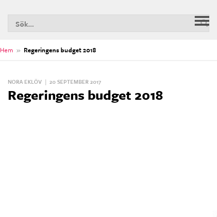
S
Huv
n
Hem
»
Regeringens budget 2018
NORA EKLÖV
|
20 SEPTEMBER 2017
Regeringens budget 2018