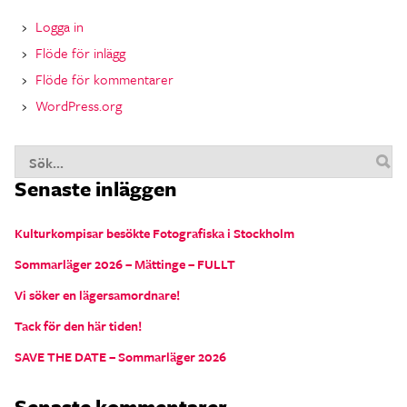
Logga in
Flöde för inlägg
Flöde för kommentarer
WordPress.org
S
Senaste inläggen
n
Kulturkompisar besökte Fotografiska i Stockholm
Sommarläger 2026 – Mättinge – FULLT
Vi söker en lägersamordnare!
Tack för den här tiden!
SAVE THE DATE – Sommarläger 2026
Senaste kommentarer