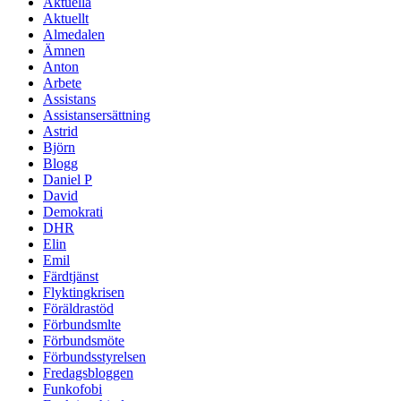
Aktuella
Aktuellt
Almedalen
Ämnen
Anton
Arbete
Assistans
Assistansersättning
Astrid
Björn
Blogg
Daniel P
David
Demokrati
DHR
Elin
Emil
Färdtjänst
Flyktingkrisen
Föräldrastöd
Förbundsmlte
Förbundsmöte
Förbundsstyrelsen
Fredagsbloggen
Funkofobi