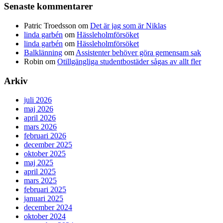
Senaste kommentarer
Patric Troedsson
om
Det är jag som är Niklas
linda garbén
om
Hässleholmförsöket
linda garbén
om
Hässleholmförsöket
Balklänning
om
Assistenter behöver göra gemensam sak
Robin
om
Otillgängliga studentbostäder sågas av allt fler
Arkiv
juli 2026
maj 2026
april 2026
mars 2026
februari 2026
december 2025
oktober 2025
maj 2025
april 2025
mars 2025
februari 2025
januari 2025
december 2024
oktober 2024