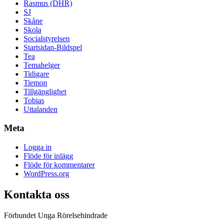
Rasmus (DHR)
SJ
Skåne
Skola
Socialstyrelsen
Startsidan-Bildspel
Tea
Temahelger
Tidigare
Tiemon
Tillgänglighet
Tobias
Uttalanden
Meta
Logga in
Flöde för inlägg
Flöde för kommentarer
WordPress.org
Kontakta oss
Förbundet Unga Rörelsehindrade