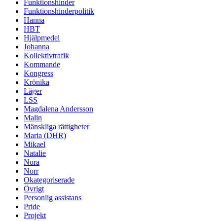
Funktionshinder
Funktionshinderpolitik
Hanna
HBT
Hjälpmedel
Johanna
Kollektivtrafik
Kommande
Kongress
Krönika
Läger
LSS
Magdalena Andersson
Malin
Mänskliga rättigheter
Maria (DHR)
Mikael
Natalie
Nora
Norr
Okategoriserade
Övrigt
Personlig assistans
Pride
Projekt