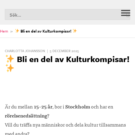
S
Huv
n
Hem
»
Bli en del av Kulturkompisar!
CHARLOTTA JOHANSSON
|
5 DECEMBER 2025
Bli en del av Kulturkompisar!
Är du mellan
15–25 år
, bor i
Stockholm
och har en
rörelsenedsättning
?
Vill du träffa nya människor och dela kultur tillsammans
med andra?