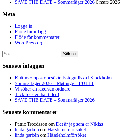
SAVE THE DATE – Sommarläger 2026
6 mars 2026
Meta
Logga in
Flöde för inlägg
Flöde för kommentarer
WordPress.org
Sök nu
Senaste inläggen
Kulturkompisar besökte Fotografiska i Stockholm
Sommarläger 2026 – Mättinge – FULLT
Vi söker en lägersamordnare!
Tack för den här tiden!
SAVE THE DATE – Sommarläger 2026
Senaste kommentarer
Patric Troedsson
om
Det är jag som är Niklas
linda garbén
om
Hässleholmförsöket
linda garbén
om
Hässleholmförsöket