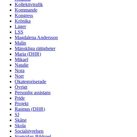
Kollektivtrafik
Kommande
Kongress
Krönika
Läger
LSS
Magdalena Andersson
Malin
Mänskliga rättigheter
Maria (DHR)
Mikael
Natalie
Nora
Norr
Okategoriserade
Övrigt
Personlig assistans
Pride
Projekt
Rasmus (DHR)
SJ
Skåne
Skola
Socialstyrelsen
Startsidan-Bildspel