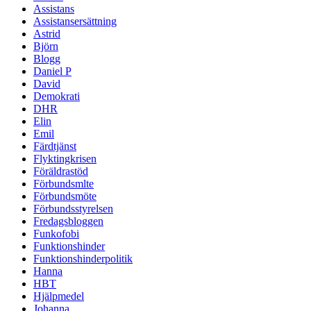
Assistans
Assistansersättning
Astrid
Björn
Blogg
Daniel P
David
Demokrati
DHR
Elin
Emil
Färdtjänst
Flyktingkrisen
Föräldrastöd
Förbundsmlte
Förbundsmöte
Förbundsstyrelsen
Fredagsbloggen
Funkofobi
Funktionshinder
Funktionshinderpolitik
Hanna
HBT
Hjälpmedel
Johanna