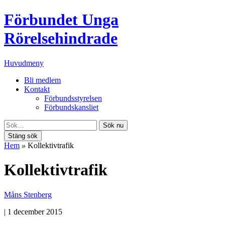
Förbundet Unga
Rörelsehindrade
Huvudmeny
Bli medlem
Kontakt
Förbundsstyrelsen
Förbundskansliet
Sök nu
Stäng sök
Hem
»
Kollektivtrafik
Kollektivtrafik
Måns Stenberg
|
1 december 2015