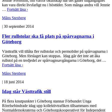
Jennie Svensson, om varför okunskap när det gäller tillgänglighet
kan vara direkt livsfarligt nu i hösttider. Som många andra vill Jennie
…
Fortsätt läsa ›
Måns Stenberg
|
30 september 2014
Fler rullstolar ska få plats på spårvagnarna i
Göteborg
Västtrafik vill tillåta fler rullstolar och permobiler på spårvagnarna i
Göteborg. Men förslaget kan stoppas. Idag går det inte att åka
rullstol på en tredjedel av spårvagnsavgångarna i Göteborg, det …
Fortsätt läsa ›
Måns Stenberg
|
18 juni 2014
Idag står Västtrafik still
På flera knutpunkter i Göteborg stannar Förbundet Unga
Rörelsehindrade idag upp kollektivtrafiken tillsammans med
Normaldemokraterna och Göteborgskooperativet för Independent