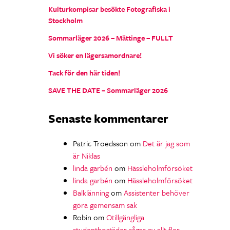
Kulturkompisar besökte Fotografiska i
Stockholm
Sommarläger 2026 – Mättinge – FULLT
Vi söker en lägersamordnare!
Tack för den här tiden!
SAVE THE DATE – Sommarläger 2026
Senaste kommentarer
Patric Troedsson
om
Det är jag som
är Niklas
linda garbén
om
Hässleholmförsöket
linda garbén
om
Hässleholmförsöket
Balklänning
om
Assistenter behöver
göra gemensam sak
Robin
om
Otillgängliga
studentbostäder sågas av allt fler