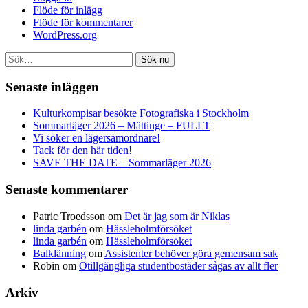
Flöde för inlägg
Flöde för kommentarer
WordPress.org
Sök nu
Senaste inläggen
Kulturkompisar besökte Fotografiska i Stockholm
Sommarläger 2026 – Mättinge – FULLT
Vi söker en lägersamordnare!
Tack för den här tiden!
SAVE THE DATE – Sommarläger 2026
Senaste kommentarer
Patric Troedsson
om
Det är jag som är Niklas
linda garbén
om
Hässleholmförsöket
linda garbén
om
Hässleholmförsöket
Balklänning
om
Assistenter behöver göra gemensam sak
Robin
om
Otillgängliga studentbostäder sågas av allt fler
Arkiv