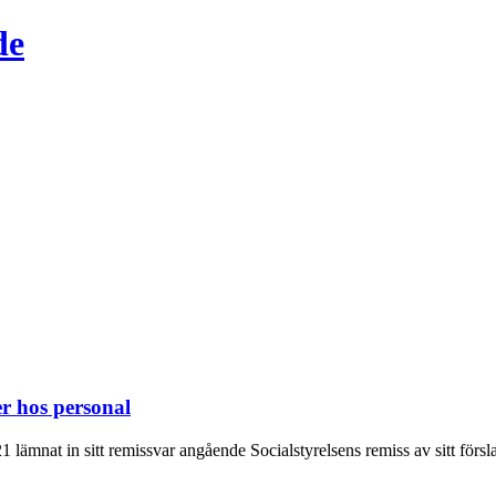
de
r hos personal
mnat in sitt remissvar angående Socialstyrelsens remiss av sitt försla