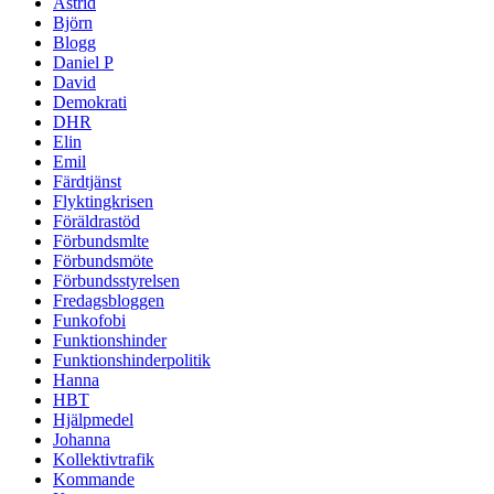
Astrid
Björn
Blogg
Daniel P
David
Demokrati
DHR
Elin
Emil
Färdtjänst
Flyktingkrisen
Föräldrastöd
Förbundsmlte
Förbundsmöte
Förbundsstyrelsen
Fredagsbloggen
Funkofobi
Funktionshinder
Funktionshinderpolitik
Hanna
HBT
Hjälpmedel
Johanna
Kollektivtrafik
Kommande