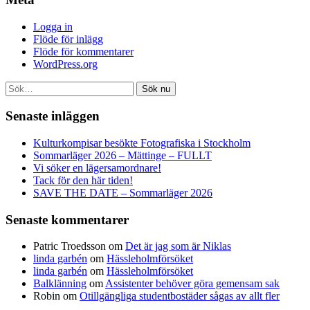
Logga in
Flöde för inlägg
Flöde för kommentarer
WordPress.org
Sök nu
Senaste inläggen
Kulturkompisar besökte Fotografiska i Stockholm
Sommarläger 2026 – Mättinge – FULLT
Vi söker en lägersamordnare!
Tack för den här tiden!
SAVE THE DATE – Sommarläger 2026
Senaste kommentarer
Patric Troedsson
om
Det är jag som är Niklas
linda garbén
om
Hässleholmförsöket
linda garbén
om
Hässleholmförsöket
Balklänning
om
Assistenter behöver göra gemensam sak
Robin
om
Otillgängliga studentbostäder sågas av allt fler