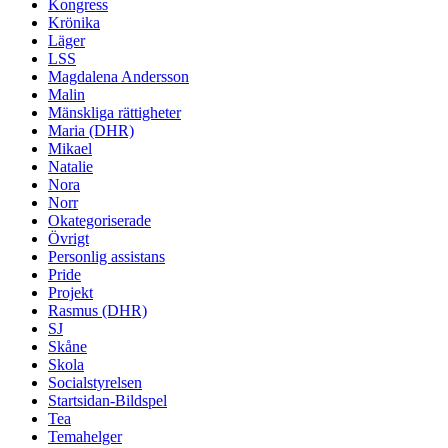
Kongress
Krönika
Läger
LSS
Magdalena Andersson
Malin
Mänskliga rättigheter
Maria (DHR)
Mikael
Natalie
Nora
Norr
Okategoriserade
Övrigt
Personlig assistans
Pride
Projekt
Rasmus (DHR)
SJ
Skåne
Skola
Socialstyrelsen
Startsidan-Bildspel
Tea
Temahelger