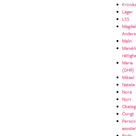
Krönik
Läger
LSS
Magdal
Anders
Malin
Mänskl
rättigh
Maria
(DHR)
Mikael
Natalie
Nora
Norr
Okateg
Övrigt
Personl
assista
Pride