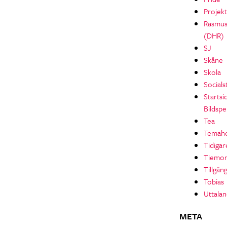
Projekt
Rasmu
(DHR)
SJ
Skåne
Skola
Socials
Startsi
Bildspe
Tea
Temahe
Tidigar
Tiemo
Tillgän
Tobias
Uttala
META