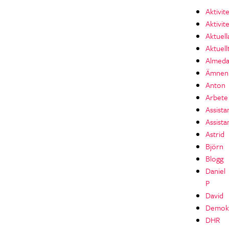
Aktivit
Aktivit
Aktuell
Aktuell
Almeda
Ämnen
Anton
Arbete
Assista
Assista
Astrid
Björn
Blogg
Daniel
P
David
Demokr
DHR