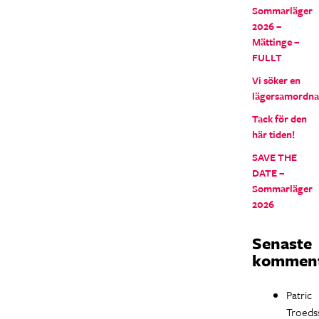
Sommarläger
2026 –
Mättinge –
FULLT
Vi söker en
lägersamordna
Tack för den
här tiden!
SAVE THE
DATE –
Sommarläger
2026
Senaste
komment
Patric
Troeds