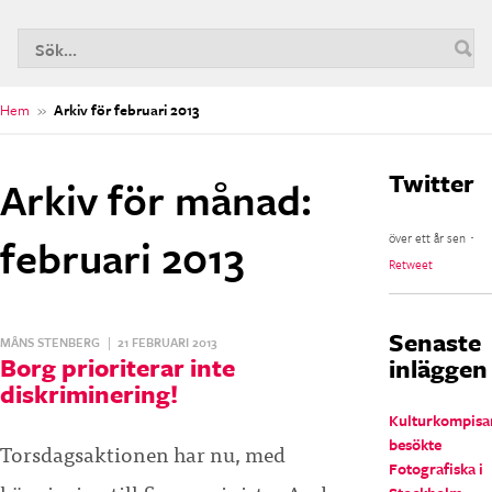
S
n
Hem
»
Arkiv för februari 2013
Twitter
Arkiv för månad:
februari 2013
över ett år sen ･
Retweet
Senaste
MÅNS STENBERG
|
21 FEBRUARI 2013
Borg prioriterar inte
inläggen
diskriminering!
Kulturkompisa
besökte
Torsdagsaktionen har nu, med
Fotografiska i