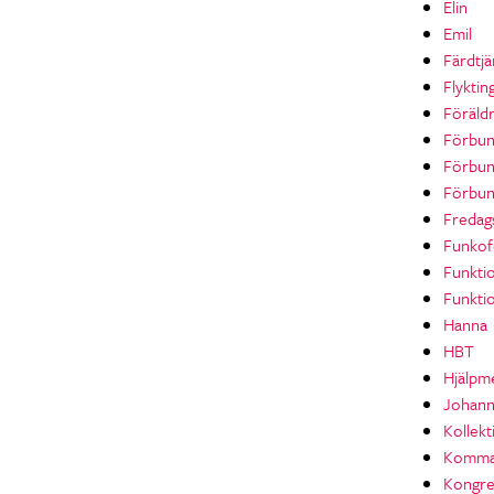
Elin
Emil
Färdtjä
Flyktin
Föräld
Förbun
Förbu
Förbun
Fredag
Funkof
Funkti
Funktio
Hanna
HBT
Hjälpm
Johan
Kollekt
Komma
Kongre