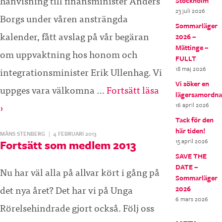
hänvisning till finansminister Anders
Stockholm
23 juli 2026
Borgs under våren ansträngda
Sommarläger
kalender, fått avslag på vår begäran
2026 –
Mättinge –
om uppvaktning hos honom och
FULLT
integrationsminister Erik Ullenhag. Vi
18 maj 2026
Vi söker en
uppges vara välkomna …
Fortsätt läsa
lägersamordna
›
16 april 2026
Tack för den
här tiden!
MÅNS STENBERG
|
4 FEBRUARI 2013
15 april 2026
Fortsätt som medlem 2013
SAVE THE
DATE –
Nu har väl alla på allvar kört i gång på
Sommarläger
det nya året? Det har vi på Unga
2026
6 mars 2026
Rörelsehindrade gjort också. Följ oss