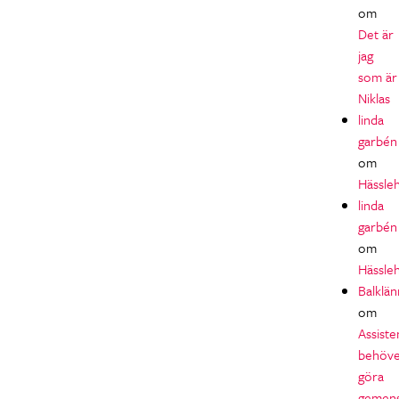
om
Det är
jag
som är
Niklas
linda
garbén
om
Hässle
linda
garbén
om
Hässle
Balklän
om
Assiste
behöv
göra
gemen