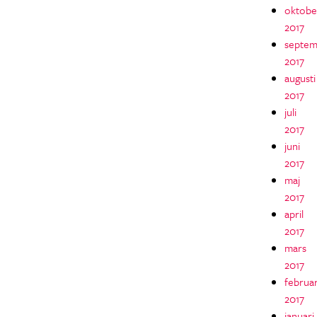
oktobe
2017
septem
2017
augusti
2017
juli
2017
juni
2017
maj
2017
april
2017
mars
2017
februar
2017
januari