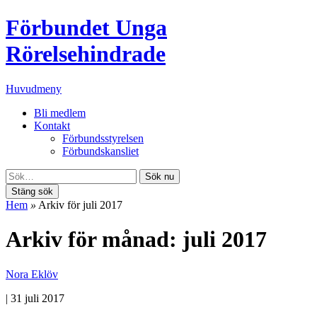
Förbundet Unga
Rörelsehindrade
Huvudmeny
Bli medlem
Kontakt
Förbundsstyrelsen
Förbundskansliet
Sök nu
Stäng sök
Hem
»
Arkiv för juli 2017
Arkiv för månad: juli 2017
Nora Eklöv
|
31 juli 2017