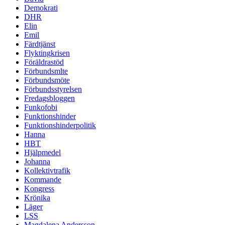
Demokrati
DHR
Elin
Emil
Färdtjänst
Flyktingkrisen
Föräldrastöd
Förbundsmlte
Förbundsmöte
Förbundsstyrelsen
Fredagsbloggen
Funkofobi
Funktionshinder
Funktionshinderpolitik
Hanna
HBT
Hjälpmedel
Johanna
Kollektivtrafik
Kommande
Kongress
Krönika
Läger
LSS
Magdalena Andersson