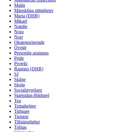
Malin
Mänskliga rättigheter
Maria (DHR)
Mikael
Natalie
Nora
Norr
Okategoriserade
Övrigt
Personlig assistans
Pride
Projekt
Rasmus (DHR)
SJ
Skåne
Skola
Socialstyrelsen
Startsidan-Bildspel
Tea
Temahelger
Tidigare
Tiemon
Tillgänglighet
Tobias