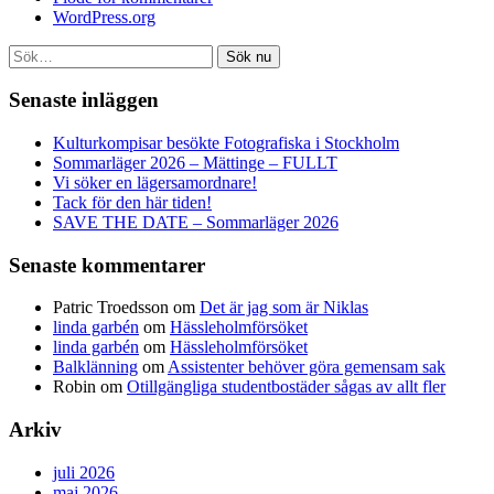
WordPress.org
Sök nu
Senaste inläggen
Kulturkompisar besökte Fotografiska i Stockholm
Sommarläger 2026 – Mättinge – FULLT
Vi söker en lägersamordnare!
Tack för den här tiden!
SAVE THE DATE – Sommarläger 2026
Senaste kommentarer
Patric Troedsson
om
Det är jag som är Niklas
linda garbén
om
Hässleholmförsöket
linda garbén
om
Hässleholmförsöket
Balklänning
om
Assistenter behöver göra gemensam sak
Robin
om
Otillgängliga studentbostäder sågas av allt fler
Arkiv
juli 2026
maj 2026