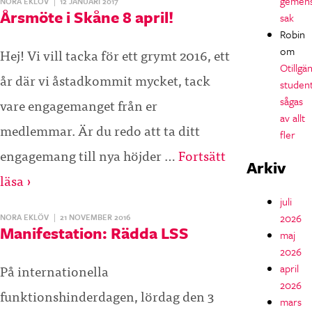
gemen
NORA EKLÖV
|
12 JANUARI 2017
Årsmöte i Skåne 8 april!
sak
Robin
om
Hej! Vi vill tacka för ett grymt 2016, ett
Otillgän
år där vi åstadkommit mycket, tack
studen
sågas
vare engagemanget från er
av allt
medlemmar. Är du redo att ta ditt
fler
engagemang till nya höjder …
Fortsätt
Arkiv
läsa ›
juli
2026
NORA EKLÖV
|
21 NOVEMBER 2016
Manifestation: Rädda LSS
maj
2026
På internationella
april
2026
funktionshinderdagen, lördag den 3
mars