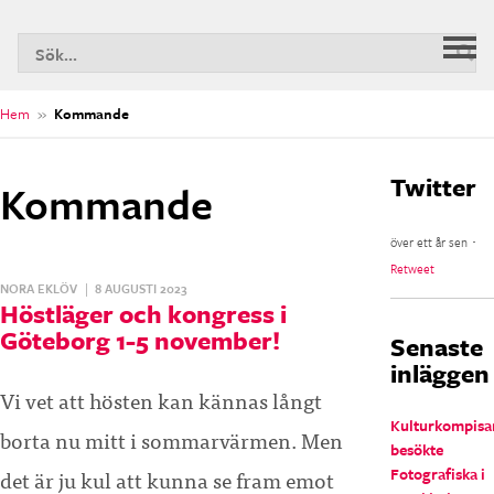
S
Huv
n
Hem
»
Kommande
Twitter
Kommande
över ett år sen ･
Retweet
NORA EKLÖV
|
8 AUGUSTI 2023
Höstläger och kongress i
Göteborg 1-5 november!
Senaste
inläggen
Vi vet att hösten kan kännas långt
Kulturkompisa
borta nu mitt i sommarvärmen. Men
besökte
det är ju kul att kunna se fram emot
Fotografiska i