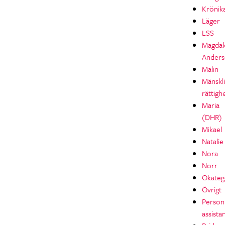
Krönik
Läger
LSS
Magdal
Anders
Malin
Mänskl
rättigh
Maria
(DHR)
Mikael
Natalie
Nora
Norr
Okateg
Övrigt
Personl
assista