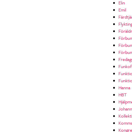
Elin
Emil
Färdtjä
Flyktin
Föräld
Förbun
Förbu
Förbun
Fredag
Funkof
Funkti
Funktio
Hanna
HBT
Hjälpm
Johan
Kollekt
Komma
Kongre