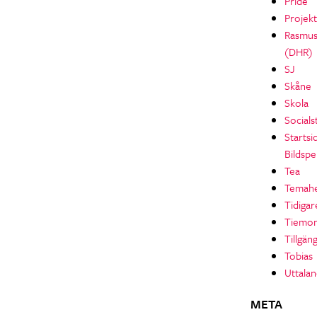
Pride
Projekt
Rasmu
(DHR)
SJ
Skåne
Skola
Socials
Startsi
Bildspe
Tea
Temahe
Tidigar
Tiemo
Tillgän
Tobias
Uttala
META