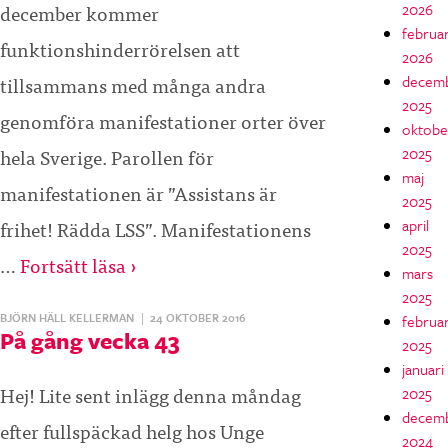
december kommer
2026
februar
funktionshinderrörelsen att
2026
tillsammans med många andra
decem
2025
genomföra manifestationer orter över
oktobe
hela Sverige. Parollen för
2025
maj
manifestationen är ”Assistans är
2025
frihet! Rädda LSS”. Manifestationens
april
2025
…
Fortsätt läsa ›
mars
2025
BJÖRN HÄLL KELLERMAN
|
24 OKTOBER 2016
februar
På gång vecka 43
2025
januari
Hej! Lite sent inlägg denna måndag
2025
decem
efter fullspäckad helg hos Unge
2024