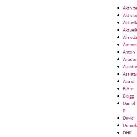
Aktivit
Aktivit
Aktuell
Aktuell
Almeda
Ämnen
Anton
Arbete
Assista
Assista
Astrid
Björn
Blogg
Daniel
P
David
Demokr
DHR