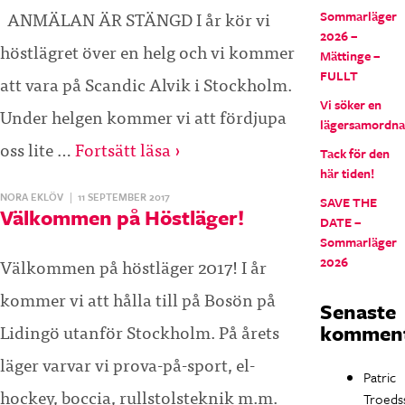
ANMÄLAN ÄR STÄNGD I år kör vi
Sommarläger
2026 –
höstlägret över en helg och vi kommer
Mättinge –
FULLT
att vara på Scandic Alvik i Stockholm.
Vi söker en
Under helgen kommer vi att fördjupa
lägersamordna
oss lite …
Fortsätt läsa ›
Tack för den
här tiden!
NORA EKLÖV
|
11 SEPTEMBER 2017
SAVE THE
Välkommen på Höstläger!
DATE –
Sommarläger
Välkommen på höstläger 2017! I år
2026
kommer vi att hålla till på Bosön på
Senaste
Lidingö utanför Stockholm. På årets
komment
läger varvar vi prova-på-sport, el-
Patric
hockey, boccia, rullstolsteknik m.m.
Troeds