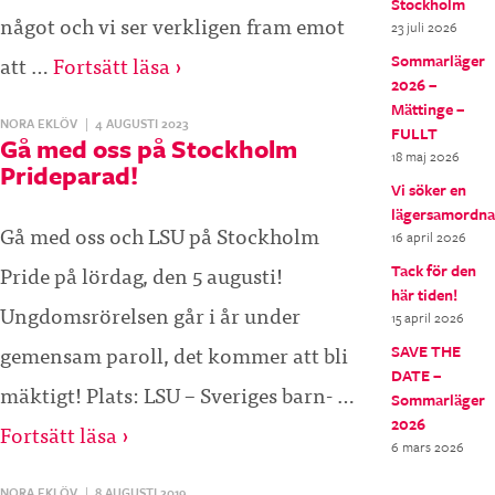
Stockholm
något och vi ser verkligen fram emot
23 juli 2026
att …
Fortsätt läsa ›
Sommarläger
2026 –
Mättinge –
NORA EKLÖV
|
4 AUGUSTI 2023
FULLT
Gå med oss på Stockholm
18 maj 2026
Prideparad!
Vi söker en
lägersamordna
Gå med oss och LSU på Stockholm
16 april 2026
Pride på lördag, den 5 augusti!
Tack för den
här tiden!
Ungdomsrörelsen går i år under
15 april 2026
gemensam paroll, det kommer att bli
SAVE THE
DATE –
mäktigt! Plats: LSU – Sveriges barn- …
Sommarläger
2026
Fortsätt läsa ›
6 mars 2026
NORA EKLÖV
|
8 AUGUSTI 2019