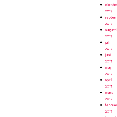
oktobe
2017
septem
2017
augusti
2017
juli
2017
juni
2017
maj
2017
april
2017
mars
2017
februar
2017