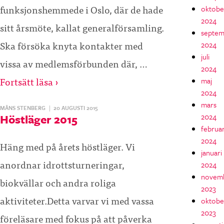
funksjonshemmede i Oslo, där de hade
oktobe
2024
sitt årsmöte, kallat generalförsamling.
septem
Ska försöka knyta kontakter med
2024
juli
vissa av medlemsförbunden där, …
2024
Fortsätt läsa ›
maj
2024
mars
MÅNS STENBERG
|
20 AUGUSTI 2015
Höstläger 2015
2024
februar
2024
Häng med på årets höstläger. Vi
januari
anordnar idrottsturneringar,
2024
novem
biokvällar och andra roliga
2023
aktiviteter.Detta varvar vi med vassa
oktobe
2023
föreläsare med fokus på att påverka