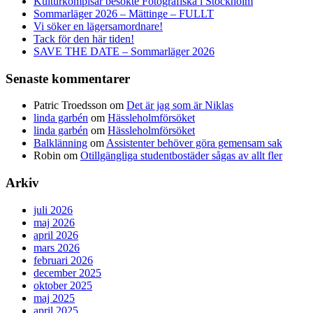
Kulturkompisar besökte Fotografiska i Stockholm
Sommarläger 2026 – Mättinge – FULLT
Vi söker en lägersamordnare!
Tack för den här tiden!
SAVE THE DATE – Sommarläger 2026
Senaste kommentarer
Patric Troedsson
om
Det är jag som är Niklas
linda garbén
om
Hässleholmförsöket
linda garbén
om
Hässleholmförsöket
Balklänning
om
Assistenter behöver göra gemensam sak
Robin
om
Otillgängliga studentbostäder sågas av allt fler
Arkiv
juli 2026
maj 2026
april 2026
mars 2026
februari 2026
december 2025
oktober 2025
maj 2025
april 2025