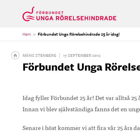
Hem
»
Förbundet Unga Rörelsehindrade 25 år idag!
Gå
|
MÅNS STENBERG
17 SEPTEMBER 2012
till
Förbundet Unga Rörelse
startsidan
Idag fyller Förbundet 25 år! Det var alltså 2
Innan vi blev självständiga fanns det en 
Senare i höst kommer vi att fira vår 25 års d