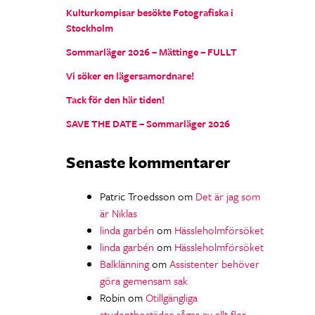
Kulturkompisar besökte Fotografiska i
Stockholm
Sommarläger 2026 – Mättinge – FULLT
Vi söker en lägersamordnare!
Tack för den här tiden!
SAVE THE DATE – Sommarläger 2026
Senaste kommentarer
Patric Troedsson
om
Det är jag som
är Niklas
linda garbén
om
Hässleholmförsöket
linda garbén
om
Hässleholmförsöket
Balklänning
om
Assistenter behöver
göra gemensam sak
Robin
om
Otillgängliga
studentbostäder sågas av allt fler