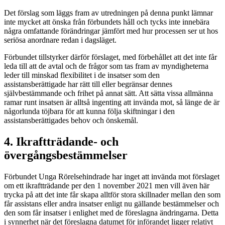
Det förslag som läggs fram av utredningen på denna punkt lämnar
inte mycket att önska från förbundets håll och tycks inte innebära
några omfattande förändringar jämfört med hur processen ser ut hos
seriösa anordnare redan i dagsläget.
Förbundet tillstyrker därför förslaget, med förbehållet att det inte får
leda till att de avtal och de frågor som tas fram av myndigheterna
leder till minskad flexibilitet i de insatser som den
assistansberättigade har rätt till eller begränsar dennes
självbestämmande och frihet på annat sätt. Att sätta vissa allmänna
ramar runt insatsen är alltså ingenting att invända mot, så länge de är
någorlunda töjbara för att kunna följa skiftningar i den
assistansberättigades behov och önskemål.
4.
Ikraftträdande- och
övergångsbestämmelser
Förbundet Unga Rörelsehindrade har inget att invända mot förslaget
om ett ikraftträdande per den 1 november 2021 men vill även här
trycka på att det inte får skapa alltför stora skillnader mellan den som
får assistans eller andra insatser enligt nu gällande bestämmelser och
den som får insatser i enlighet med de föreslagna ändringarna. Detta
i synnerhet när det föreslagna datumet för införandet ligger relativt