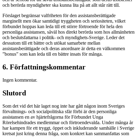
och berörda myndigheter ska kunna lita på att allt står rätt till.
Förslaget begränsar valfriheten för den assistansberättigade
marginellt men ökar samtidigt tryggheten och seriositeten, vilket
förbundet hoppas kan leda till ett större förtroende för hela den
personliga assistansen, såväl hos direkt berörda som hos allmänheten
och beslutsfattarna i politik- och myndighets-Sverige. Leder det
dessutom till ett bättre och utökat samarbete mellan
assistansberättigade och deras anordnare är detta en välkommen
”bonus” som kan leda till en bättre insats för många.
6.
Författningskommentar
Ingen kommentar.
Slutord
Som det vid det här laget nog inte har gått någon inom Sveriges
förvaltnings- och socialpolitiska sfär förbi är den personliga
assistansen en av hjärtefrågorna för Förbundet Unga
Rörelsehindrades medlemmar och förtroendevalda. Under många år
har kampen för ett tryggt, öppet och inkluderande samhälle i Sverige
kretsat just kring denna fråga, som konkret kan sammanfattas som