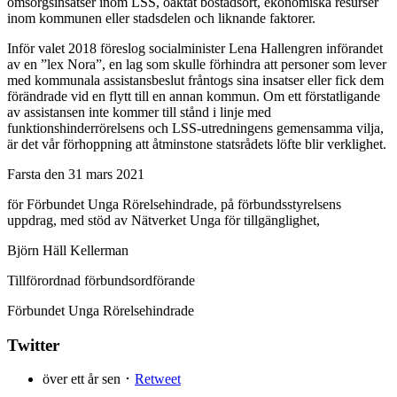
omsorgsinsatser inom LSS, oaktat bostadsort, ekonomiska resurser
inom kommunen eller stadsdelen och liknande faktorer.
Inför valet 2018 föreslog socialminister Lena Hallengren införandet
av en ”lex Nora”, en lag som skulle förhindra att personer som lever
med kommunala assistansbeslut fråntogs sina insatser eller fick dem
förändrade vid en flytt till en annan kommun. Om ett förstatligande
av assistansen inte kommer till stånd i linje med
funktionshinderrörelsens och LSS-utredningens gemensamma vilja,
är det vår förhoppning att åtminstone statsrådets löfte blir verklighet.
Farsta den 31 mars 2021
för Förbundet Unga Rörelsehindrade, på förbundsstyrelsens
uppdrag, med stöd av Nätverket Unga för tillgänglighet,
Björn Häll Kellerman
Tillförordnad förbundsordförande
Förbundet Unga Rörelsehindrade
Twitter
över ett år sen ･
Retweet