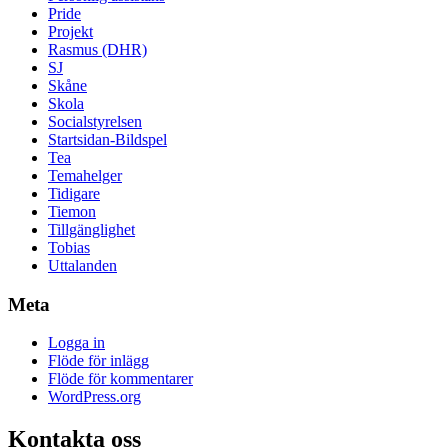
Pride
Projekt
Rasmus (DHR)
SJ
Skåne
Skola
Socialstyrelsen
Startsidan-Bildspel
Tea
Temahelger
Tidigare
Tiemon
Tillgänglighet
Tobias
Uttalanden
Meta
Logga in
Flöde för inlägg
Flöde för kommentarer
WordPress.org
Kontakta oss