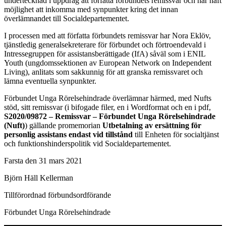
undertecknad i uppdrag att författa förbundets remissvar och har haft
möjlighet att inkomma med synpunkter kring det innan
överlämnandet till Socialdepartementet.
I processen med att författa förbundets remissvar har Nora Eklöv,
tjänstledig generalsekreterare för förbundet och förtroendevald i
Intressegruppen för assistansberättigade (IfA) såväl som i ENIL
Youth (ungdomssektionen av European Network on Independent
Living), anlitats som sakkunnig för att granska remissvaret och
lämna eventuella synpunkter.
Förbundet Unga Rörelsehindrade överlämnar härmed, med Nufts
stöd, sitt remissvar (i bifogade filer, en i Wordformat och en i pdf,
S2020/09872 – Remissvar – Förbundet Unga Rörelsehindrade
(Nuft)
) gällande promemorian
Utbetalning av ersättning för
personlig assistans endast vid tillstånd
till Enheten för socialtjänst
och funktionshinderspolitik vid Socialdepartementet.
Farsta den 31 mars 2021
Björn Häll Kellerman
Tillförordnad förbundsordförande
Förbundet Unga Rörelsehindrade