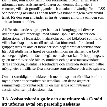
De förslag som läggs fram under rubrikerna 3.3–3.7 är till synes
utformade med assistansanvändaren och dennes rättigheter i
centrum, vilket är grundläggande och absolut nödvändigt för att LSS
och personlig assistans i annan form ska kunna fungera över huvud
taget; för den som använder en insats, dennes anhöriga och den som
arbetar inom området.
Alltför ofta har dessa grupper hamnat i skottgluggen i diverse
utredningar och reportage, med samhällspolitiska debatter och
diskussioner på ledarsidor, i talarstolar och vid köksbord som följd,
vilket har skapat misstro till och skadat förtroendet för nämnda
grupper, trots att antalet individer som begått brott är försvinnande
litet. Att istället sätta ljuset på områden inom assistansen där brott
och oegentligheter de facto begås och existerar kan förhoppningsvis
ge en mer rättvisande bild av området och ge assistansanvändare,
deras anhöriga, eventuella företrädare och anställda större och bättre
möjligheter att välja seriösa anordnare som utförare och arbetsgivare.
Om det samtidigt blir enklare och mer transparent för olika berörda
myndigheter att samarbeta sinsemellan, kan dessa åtgärder
sammantaget förväntas leda till en mer seriös och rättssäker
assistansbransch på det stora hela.
3.8. Assistansberättigade och anordnare ska få stöd i
att utforma avtal om personlig assistans