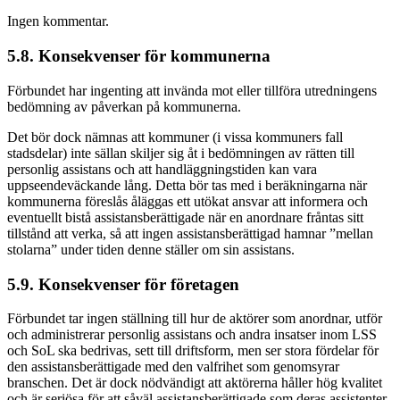
Ingen kommentar.
5.8. Konsekvenser för kommunerna
Förbundet har ingenting att invända mot eller tillföra utredningens
bedömning av påverkan på kommunerna.
Det bör dock nämnas att kommuner (i vissa kommuners fall
stadsdelar) inte sällan skiljer sig åt i bedömningen av rätten till
personlig assistans och att handläggningstiden kan vara
uppseendeväckande lång. Detta bör tas med i beräkningarna när
kommunerna föreslås åläggas ett utökat ansvar att informera och
eventuellt bistå assistansberättigade när en anordnare fråntas sitt
tillstånd att verka, så att ingen assistansberättigad hamnar ”mellan
stolarna” under tiden denne ställer om sin assistans.
5.9. Konsekvenser för företagen
Förbundet tar ingen ställning till hur de aktörer som anordnar, utför
och administrerar personlig assistans och andra insatser inom LSS
och SoL ska bedrivas, sett till driftsform, men ser stora fördelar för
den assistansberättigade med den valfrihet som genomsyrar
branschen. Det är dock nödvändigt att aktörerna håller hög kvalitet
och är seriösa för att såväl assistansberättigade som deras assistenter