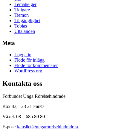
Temahelger
Tidigare
Tiemon
Tillgänglighet
Tobias
Uttalanden
Meta
Logga in
Flöde för inlägg
Flöde för kommentarer
WordPress.org
Kontakta oss
Förbundet Unga Rörelsehindrade
Box 43, 123 21 Farsta
Växel: 08 – 685 80 80
E-post:
kansliet@ungarorelsehindrade.se