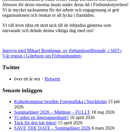
Jönsson för deras enorma insats under deras tid i Förbundsstyrelsen!
Vi är mycket tacksamma för det arbete och engagemang ni gett
organisationen och önskar er all lycka i framtiden.
Vi vill även rikta ett stort tack till de inbjudna gästerna som
närvarade och delade denna viktiga dag med oss!
Intervju med Mikael Berghman, ny förbundsordförande, i SHT»
Vår region i Göteborg om Förbundsmötet»
Twitter
över ett år sen ･
Retweet
Senaste inläggen
Kulturkompisar besökte Fotografiska i Stockholm
23 juli
2026
Sommarläger 2026 – Mättinge – FULLT
18 maj 2026
Vi söker en lägersamordnare!
16 april 2026
Tack för den här tiden!
15 april 2026
SAVE THE DATE – Sommarläger 2026
6 mars 2026