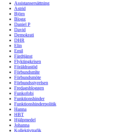
Assistansersättning
Astrid
Björn
Blogg
Daniel P
David
Demokrati
DHR
Elin
Emil
Färdtjänst
Flyktingkrisen
Föräldrastöd
Förbundsmlte
Förbundsmöte
Förbundsstyrelsen
Fredagsbloggen
Funkofobi
Funktionshinder
Funktionshinderpolitik
Hanna
HBT
Hjälpmedel
Johanna
Kollektivtrafik