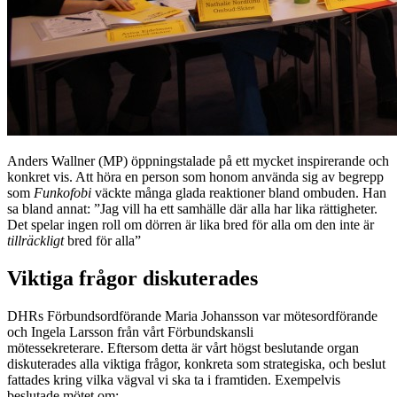
Anders Wallner (MP) öppningstalade på ett mycket inspirerande och
konkret vis. Att höra en person som honom använda sig av begrepp
som
Funkofobi
väckte många glada reaktioner bland ombuden. Han
sa bland annat: ”Jag vill ha ett samhälle där alla har lika rättigheter.
Det spelar ingen roll om dörren är lika bred för alla om den inte är
tillräckligt
bred för alla”
Viktiga frågor diskuterades
DHRs Förbundsordförande Maria Johansson var mötesordförande
och Ingela Larsson från vårt Förbundskansli
mötessekreterare. Eftersom detta är vårt högst beslutande organ
diskuterades alla viktiga frågor, konkreta som strategiska, och beslut
fattades kring vilka vägval vi ska ta i framtiden. Exempelvis
beslutade mötet om: