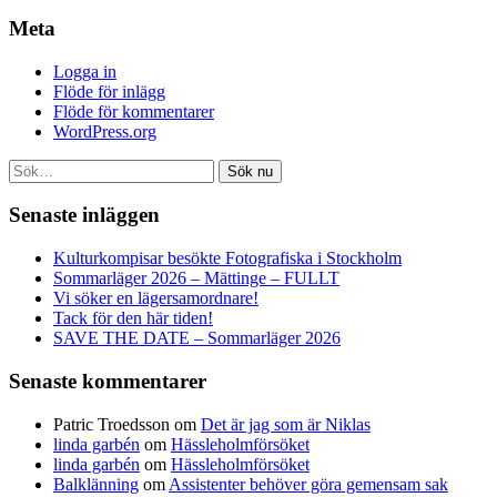
Meta
Logga in
Flöde för inlägg
Flöde för kommentarer
WordPress.org
Sök nu
Senaste inläggen
Kulturkompisar besökte Fotografiska i Stockholm
Sommarläger 2026 – Mättinge – FULLT
Vi söker en lägersamordnare!
Tack för den här tiden!
SAVE THE DATE – Sommarläger 2026
Senaste kommentarer
Patric Troedsson
om
Det är jag som är Niklas
linda garbén
om
Hässleholmförsöket
linda garbén
om
Hässleholmförsöket
Balklänning
om
Assistenter behöver göra gemensam sak