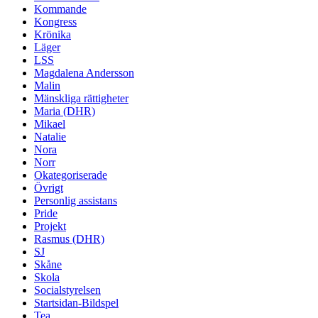
Kommande
Kongress
Krönika
Läger
LSS
Magdalena Andersson
Malin
Mänskliga rättigheter
Maria (DHR)
Mikael
Natalie
Nora
Norr
Okategoriserade
Övrigt
Personlig assistans
Pride
Projekt
Rasmus (DHR)
SJ
Skåne
Skola
Socialstyrelsen
Startsidan-Bildspel
Tea