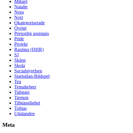
Mikael
Natalie
Nora
Norr
Okategoriserade
Övrigt
Personlig assistans
Pride
Projekt
Rasmus (DHR)
SJ
Skåne
Skola
Socialstyrelsen
Startsidan-Bildspel
Tea
Temahelger
Tidigare
Tiemon
Tillgänglighet
Tobias
Uttalanden
Meta