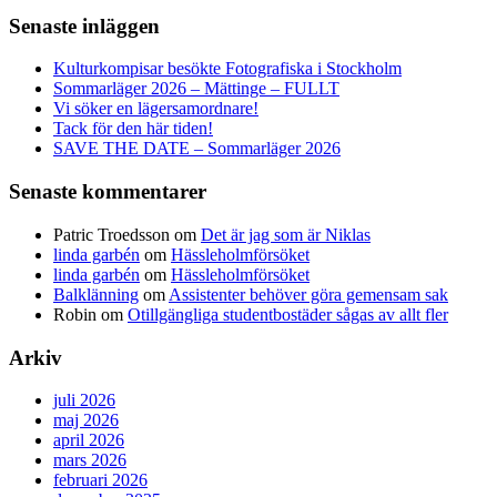
Senaste inläggen
Kulturkompisar besökte Fotografiska i Stockholm
Sommarläger 2026 – Mättinge – FULLT
Vi söker en lägersamordnare!
Tack för den här tiden!
SAVE THE DATE – Sommarläger 2026
Senaste kommentarer
Patric Troedsson
om
Det är jag som är Niklas
linda garbén
om
Hässleholmförsöket
linda garbén
om
Hässleholmförsöket
Balklänning
om
Assistenter behöver göra gemensam sak
Robin
om
Otillgängliga studentbostäder sågas av allt fler
Arkiv
juli 2026
maj 2026
april 2026
mars 2026
februari 2026