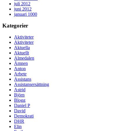
juli 2012
juni 2012
januari 1000
Kategorier
Aktiviteter
Aktiviteter
Aktuella
Aktuellt
Almedalen
Ämnen
Anton
Arbete
Assistans
Assistansersättning
Astrid
Björn
Blogg
Daniel P
David
Demokrati
DHR
Elin