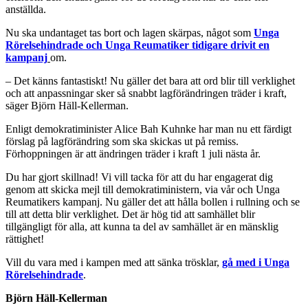
anställda.
Nu ska undantaget tas bort och lagen skärpas, något som
Unga
Rörelsehindrade och Unga Reumatiker tidigare drivit en
kampanj
om.
– Det känns fantastiskt! Nu gäller det bara att ord blir till verklighet
och att anpassningar sker så snabbt lagförändringen träder i kraft,
säger Björn Häll-Kellerman.
Enligt demokratiminister Alice Bah Kuhnke har man nu ett färdigt
förslag på lagförändring som ska skickas ut på remiss.
Förhoppningen är att ändringen träder i kraft 1 juli nästa år.
Du har gjort skillnad! Vi vill tacka för att du har engagerat dig
genom att skicka mejl till demokratiministern, via vår och Unga
Reumatikers kampanj. Nu gäller det att hålla bollen i rullning och se
till att detta blir verklighet. Det är hög tid att samhället blir
tillgängligt för alla, att kunna ta del av samhället är en mänsklig
rättighet!
Vill du vara med i kampen med att sänka trösklar,
gå med i Unga
Rörelsehindrade
.
Björn Häll-Kellerman