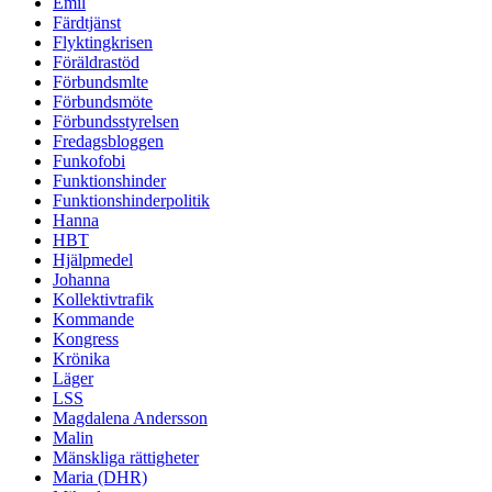
Emil
Färdtjänst
Flyktingkrisen
Föräldrastöd
Förbundsmlte
Förbundsmöte
Förbundsstyrelsen
Fredagsbloggen
Funkofobi
Funktionshinder
Funktionshinderpolitik
Hanna
HBT
Hjälpmedel
Johanna
Kollektivtrafik
Kommande
Kongress
Krönika
Läger
LSS
Magdalena Andersson
Malin
Mänskliga rättigheter
Maria (DHR)