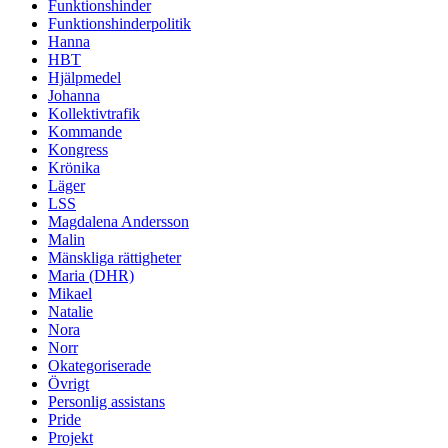
Funktionshinder
Funktionshinderpolitik
Hanna
HBT
Hjälpmedel
Johanna
Kollektivtrafik
Kommande
Kongress
Krönika
Läger
LSS
Magdalena Andersson
Malin
Mänskliga rättigheter
Maria (DHR)
Mikael
Natalie
Nora
Norr
Okategoriserade
Övrigt
Personlig assistans
Pride
Projekt