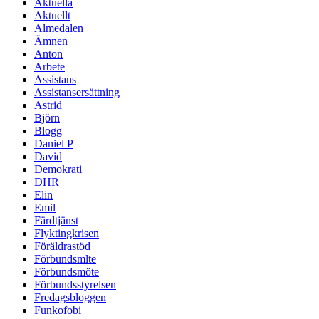
Aktuella
Aktuellt
Almedalen
Ämnen
Anton
Arbete
Assistans
Assistansersättning
Astrid
Björn
Blogg
Daniel P
David
Demokrati
DHR
Elin
Emil
Färdtjänst
Flyktingkrisen
Föräldrastöd
Förbundsmlte
Förbundsmöte
Förbundsstyrelsen
Fredagsbloggen
Funkofobi