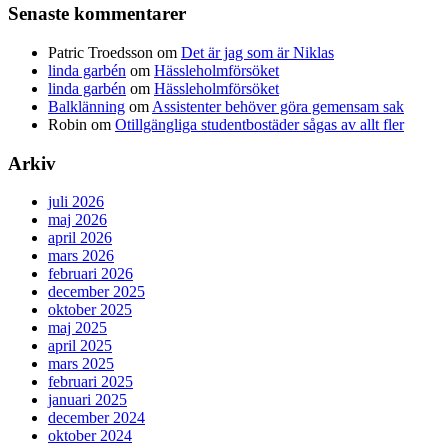
Senaste kommentarer
Patric Troedsson
om
Det är jag som är Niklas
linda garbén
om
Hässleholmförsöket
linda garbén
om
Hässleholmförsöket
Balklänning
om
Assistenter behöver göra gemensam sak
Robin
om
Otillgängliga studentbostäder sågas av allt fler
Arkiv
juli 2026
maj 2026
april 2026
mars 2026
februari 2026
december 2025
oktober 2025
maj 2025
april 2025
mars 2025
februari 2025
januari 2025
december 2024
oktober 2024