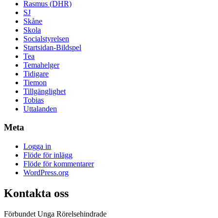
Rasmus (DHR)
SJ
Skåne
Skola
Socialstyrelsen
Startsidan-Bildspel
Tea
Temahelger
Tidigare
Tiemon
Tillgänglighet
Tobias
Uttalanden
Meta
Logga in
Flöde för inlägg
Flöde för kommentarer
WordPress.org
Kontakta oss
Förbundet Unga Rörelsehindrade