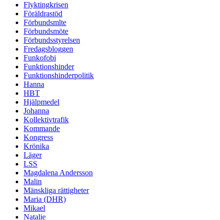
Flyktingkrisen
Föräldrastöd
Förbundsmlte
Förbundsmöte
Förbundsstyrelsen
Fredagsbloggen
Funkofobi
Funktionshinder
Funktionshinderpolitik
Hanna
HBT
Hjälpmedel
Johanna
Kollektivtrafik
Kommande
Kongress
Krönika
Läger
LSS
Magdalena Andersson
Malin
Mänskliga rättigheter
Maria (DHR)
Mikael
Natalie