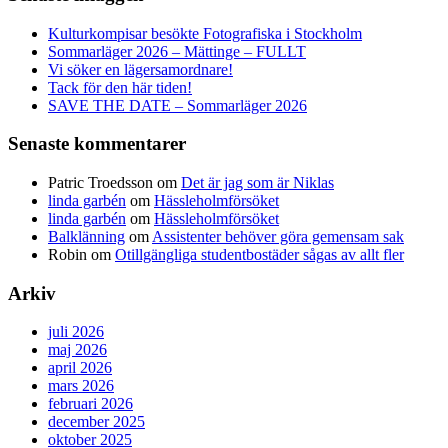
Kulturkompisar besökte Fotografiska i Stockholm
Sommarläger 2026 – Mättinge – FULLT
Vi söker en lägersamordnare!
Tack för den här tiden!
SAVE THE DATE – Sommarläger 2026
Senaste kommentarer
Patric Troedsson
om
Det är jag som är Niklas
linda garbén
om
Hässleholmförsöket
linda garbén
om
Hässleholmförsöket
Balklänning
om
Assistenter behöver göra gemensam sak
Robin
om
Otillgängliga studentbostäder sågas av allt fler
Arkiv
juli 2026
maj 2026
april 2026
mars 2026
februari 2026
december 2025
oktober 2025