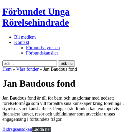
Förbundet Unga
Rörelsehindrade
Bli medlem
Kontakt
Förbundsstyrelsen
Förbundskansliet
Sök nu
Hem
»
Våra fonder
»
Jan Baudous fond
Jan Baudous fond
Jan Baudous fond är till för barn och ungdomar med nedsatt
rörelseförmåga som vill förbättra sina kunskaper kring förenings-,
styrelse- samt kansliarbete. Pengar från fonden kan exempelvis
finansiera kurser, resor och utbildningar som utvecklar ungas
engagemang i förbundets frågor.
Bidragsansökan
Ladda ner