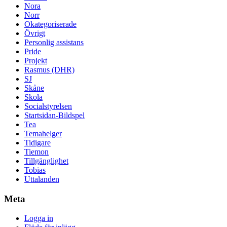
Nora
Norr
Okategoriserade
Övrigt
Personlig assistans
Pride
Projekt
Rasmus (DHR)
SJ
Skåne
Skola
Socialstyrelsen
Startsidan-Bildspel
Tea
Temahelger
Tidigare
Tiemon
Tillgänglighet
Tobias
Uttalanden
Meta
Logga in