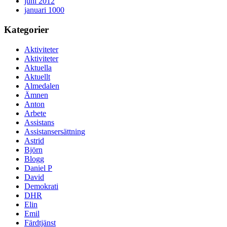
juni 2012
januari 1000
Kategorier
Aktiviteter
Aktiviteter
Aktuella
Aktuellt
Almedalen
Ämnen
Anton
Arbete
Assistans
Assistansersättning
Astrid
Björn
Blogg
Daniel P
David
Demokrati
DHR
Elin
Emil
Färdtjänst