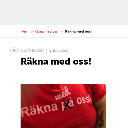
Hem
»
Räkna med oss!
»
Räkna med oss!
Gå
|
NORA EKLÖV
3 JULI 2019
till
Räkna med oss!
startsidan