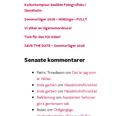
Kulturkompisar besökte Fotografiska i
Stockholm
Sommarläger 2026 – Mättinge – FULLT
Vi söker en lägersamordnare!
Tack för den här tiden!
SAVE THE DATE – Sommarläger 2026
Senaste kommentarer
Patric Troedsson
om
Det är jag som
är Niklas
linda garbén
om
Hässleholmförsöket
linda garbén
om
Hässleholmförsöket
Balklänning
om
Assistenter behöver
göra gemensam sak
Robin
om
Otillgängliga
studentbostäder sågas av allt fler