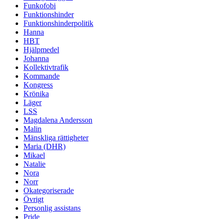
Funkofobi
Funktionshinder
Funktionshinderpolitik
Hanna
HBT
Hjälpmedel
Johanna
Kollektivtrafik
Kommande
Kongress
Krönika
Läger
LSS
Magdalena Andersson
Malin
Mänskliga rättigheter
Maria (DHR)
Mikael
Natalie
Nora
Norr
Okategoriserade
Övrigt
Personlig assistans
Pride