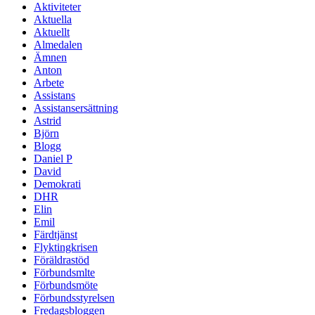
Aktiviteter
Aktuella
Aktuellt
Almedalen
Ämnen
Anton
Arbete
Assistans
Assistansersättning
Astrid
Björn
Blogg
Daniel P
David
Demokrati
DHR
Elin
Emil
Färdtjänst
Flyktingkrisen
Föräldrastöd
Förbundsmlte
Förbundsmöte
Förbundsstyrelsen
Fredagsbloggen