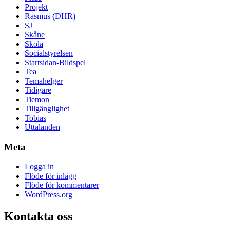
Projekt
Rasmus (DHR)
SJ
Skåne
Skola
Socialstyrelsen
Startsidan-Bildspel
Tea
Temahelger
Tidigare
Tiemon
Tillgänglighet
Tobias
Uttalanden
Meta
Logga in
Flöde för inlägg
Flöde för kommentarer
WordPress.org
Kontakta oss