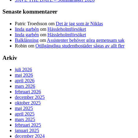
Senaste kommentarer
Patric Troedsson
om
Det är jag som är Niklas
linda garbén
om
Hässleholmförsöket
linda garbén
om
Hässleholmförsöket
Balklänning
om
Assistenter behöver göra gemensam sak
Robin
om
Otillgängliga studentbostäder sågas av allt fler
Arkiv
juli 2026
maj 2026
april 2026
mars 2026
februari 2026
december 2025
oktober 2025
maj 2025
april 2025
mars 2025
februari 2025
januari 2025
december 2024