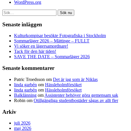
WordPress.org
Sök nu
Senaste inläggen
Kulturkompisar besökte Fotografiska i Stockholm
Sommarläger 2026 – Mättinge – FULLT
Vi söker en lägersamordnare!
Tack för den här tiden!
SAVE THE DATE – Sommarläger 2026
Senaste kommentarer
Patric Troedsson
om
Det är jag som är Niklas
linda garbén
om
Hässleholmförsöket
linda garbén
om
Hässleholmförsöket
Balklänning
om
Assistenter behöver göra gemensam sak
Robin
om
Otillgängliga studentbostäder sågas av allt fler
Arkiv
juli 2026
maj 2026