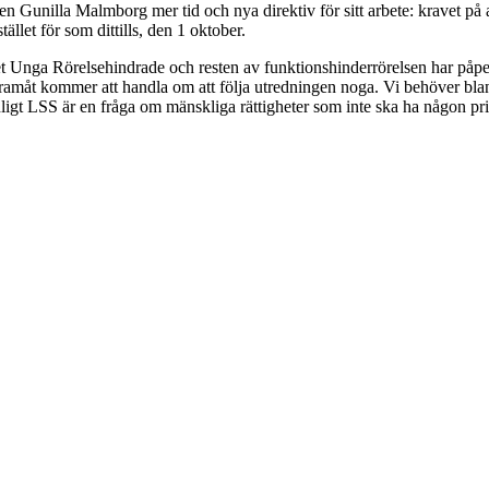
n Gunilla Malmborg mer tid och nya direktiv för sitt arbete: kravet på 
tället för som dittills, den 1 oktober.
et Unga Rörelsehindrade och resten av funktionshinderrörelsen har påpe
e framåt kommer att handla om att följa utredningen noga. Vi behöver bla
nligt LSS är en fråga om mänskliga rättigheter som inte ska ha någon pri