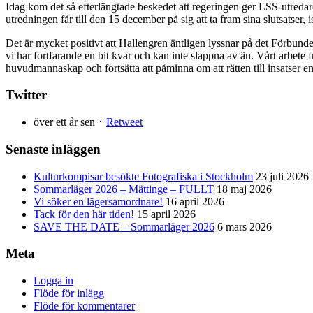
Idag kom det så efterlängtade beskedet att regeringen ger LSS-utredare
utredningen får till den 15 december på sig att ta fram sina slutsatser, is
Det är mycket positivt att Hallengren äntligen lyssnar på det Förbund
vi har fortfarande en bit kvar och kan inte slappna av än. Vårt arbet
huvudmannaskap och fortsätta att påminna om att rätten till insatser e
Twitter
över ett år sen ･
Retweet
Senaste inläggen
Kulturkompisar besökte Fotografiska i Stockholm
23 juli 2026
Sommarläger 2026 – Mättinge – FULLT
18 maj 2026
Vi söker en lägersamordnare!
16 april 2026
Tack för den här tiden!
15 april 2026
SAVE THE DATE – Sommarläger 2026
6 mars 2026
Meta
Logga in
Flöde för inlägg
Flöde för kommentarer