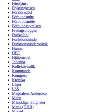
Färdtjänst
Flyktingkrisen
Föräldrastöd
Förbundsmlte
Förbundsmöte
Förbundsstyrelsen
Fredagsbloggen
Funkofobi
Funktionshinder
Funktionshinderpolitik
Hanna
HBT
Hjälpmedel
Johanna
Kollektivtrafik
Kommande
Kongress
Krönika
Läger
LSS
Magdalena Andersson
Malin
Mänskliga rättigheter
Maria (DHR)
Mikael