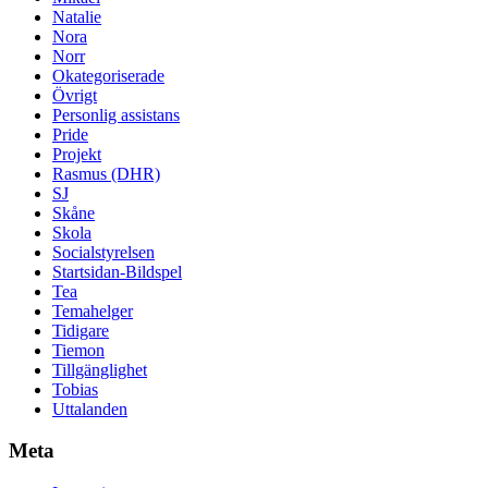
Natalie
Nora
Norr
Okategoriserade
Övrigt
Personlig assistans
Pride
Projekt
Rasmus (DHR)
SJ
Skåne
Skola
Socialstyrelsen
Startsidan-Bildspel
Tea
Temahelger
Tidigare
Tiemon
Tillgänglighet
Tobias
Uttalanden
Meta