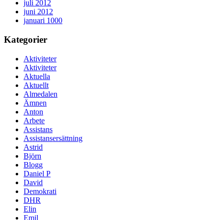
juli 2012
juni 2012
januari 1000
Kategorier
Aktiviteter
Aktiviteter
Aktuella
Aktuellt
Almedalen
Ämnen
Anton
Arbete
Assistans
Assistansersättning
Astrid
Björn
Blogg
Daniel P
David
Demokrati
DHR
Elin
Emil