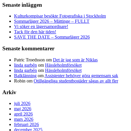
Senaste inläggen
Kulturkompisar besökte Fotografiska i Stockholm
Sommarläger 2026 – Mättinge – FULLT
Vi söker en lägersamordnare!
Tack för den här tiden!
SAVE THE DATE – Sommarläger 2026
Senaste kommentarer
Patric Troedsson
om
Det är jag som är Niklas
linda garbén
om
Hässleholmförsöket
linda garbén
om
Hässleholmförsöket
Balklänning
om
Assistenter behöver göra gemensam sak
Robin
om
Otillgängliga studentbostäder sågas av allt fler
Arkiv
juli 2026
maj 2026
april 2026
mars 2026
februari 2026
december 2025