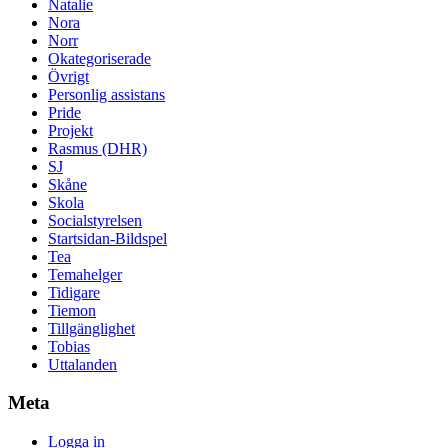
Natalie
Nora
Norr
Okategoriserade
Övrigt
Personlig assistans
Pride
Projekt
Rasmus (DHR)
SJ
Skåne
Skola
Socialstyrelsen
Startsidan-Bildspel
Tea
Temahelger
Tidigare
Tiemon
Tillgänglighet
Tobias
Uttalanden
Meta
Logga in