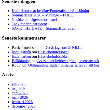
Senaste inläggen
Kulturkompisar besökte Fotografiska i Stockholm
Sommarläger 2026 – Mättinge – FULLT
Vi söker en lägersamordnare!
Tack för den här tiden!
SAVE THE DATE – Sommarläger 2026
Senaste kommentarer
Patric Troedsson
om
Det är jag som är Niklas
linda garbén
om
Hässleholmförsöket
linda garbén
om
Hässleholmförsöket
Balklänning
om
Assistenter behöver göra gemensam sak
Robin
om
Otillgängliga studentbostäder sågas av allt fler
Arkiv
juli 2026
maj 2026
april 2026
mars 2026
februari 2026
december 2025