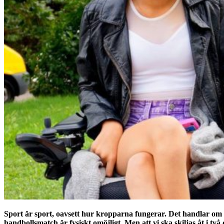
Sport är sport, oavsett hur kropparna fungerar. Det handlar om rä
handbollsmatch är fysiskt omöjligt. Men att vi ska skiljas åt i t