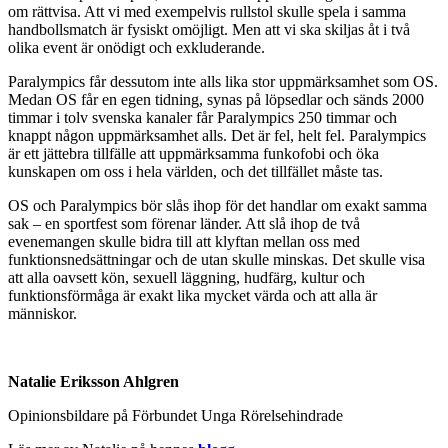
om rättvisa. Att vi med exempelvis rullstol skulle spela i samma
handbollsmatch är fysiskt omöjligt. Men att vi ska skiljas åt i två
olika event är onödigt och exkluderande.
Paralympics får dessutom inte alls lika stor uppmärksamhet som OS.
Medan OS får en egen tidning, synas på löpsedlar och sänds 2000
timmar i tolv svenska kanaler får Paralympics 250 timmar och
knappt någon uppmärksamhet alls. Det är fel, helt fel. Paralympics
är ett jättebra tillfälle att uppmärksamma funkofobi och öka
kunskapen om oss i hela världen, och det tillfället måste tas.
OS och Paralympics bör slås ihop för det handlar om exakt samma
sak – en sportfest som förenar länder. Att slå ihop de två
evenemangen skulle bidra till att klyftan mellan oss med
funktionsnedsättningar och de utan skulle minskas. Det skulle visa
att alla oavsett kön, sexuell läggning, hudfärg, kultur och
funktionsförmåga är exakt lika mycket värda och att alla är
människor.
Natalie Eriksson Ahlgren
Opinionsbildare på Förbundet Unga Rörelsehindrade