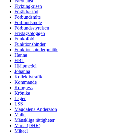
Färdtjänst
Flyktingkrisen
Föräldrastöd
Förbundsmlte
Förbundsmöte
Förbundsstyrelsen
Fredagsbloggen
Funkofobi
Funktionshinder
Funktionshinderpolitik
Hanna
HBT
Hjälpmedel
Johanna
Kollektivtrafik
Kommande
Kongress
Krönika
Läger
LSS
Magdalena Andersson
Malin
Mänskliga rättigheter
Maria (DHR)
Mikael