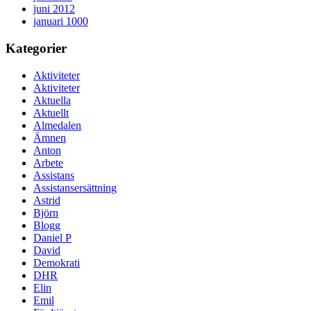
juni 2012
januari 1000
Kategorier
Aktiviteter
Aktiviteter
Aktuella
Aktuellt
Almedalen
Ämnen
Anton
Arbete
Assistans
Assistansersättning
Astrid
Björn
Blogg
Daniel P
David
Demokrati
DHR
Elin
Emil