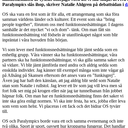
Paralympics slås ihop, skriver Natalie Ahlgren på debattsidan i
d
OS ska vara en fest som är för alla, ett arrangemang som ska föra
samman världens länder och kulturer. Ett event som ska ”bring
people together”, förutom oss med funktionsnedsättningar. I dagens
samhälle är det mycket ”vi och dom”- tänk. Om man fått sin
funktionsnedsättning vid födseln är utanförskapet något som blir
inpräntat i våra huvuden från början.
Vi som lever med funktionsnedsättningar blir jämt sedda som en
enhetlig grupp. Våra vänner ska ha funktionsnedsättningar, våra
partners ska ha funktionsnedsättningar, vi ska gilla samma saker och
så vidare. Vi blir jämt jämförda med andra och aldrig sedda som
enskilda individer. Jag känner till exempel många som inte vågar gå
på Allsång på Skansen eftersom det anses vara en ”funkisgrej”.
Även jag har haft den känslan, att jag aldrig blir sedd som Natalie
utan som Natalie i rullstol. Jag lever ett liv som jag vill leva men så
fort folk ser mig på krogen eller när jag tar tunnelbanan från jobbet
häpnar folk. Om man har en funktionsnedsättning finns det saker vi
inte ska göra enligt normen. Vi ska inte festa, ha sex, jobba eller leva
som vem som helst. Vi placeras i ett fack och det bidrar OS tyvärr
till.
OS och Paralympics borde vara ett och samma evenemang och inte
två olika. Sport är sport, oavsett hur kropparna fungerar. Det handlar