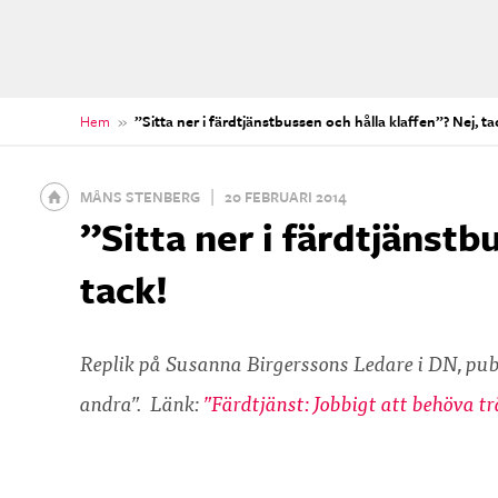
Hem
»
”Sitta ner i färdtjänstbussen och hålla klaffen”? Nej, ta
Gå
|
MÅNS STENBERG
20 FEBRUARI 2014
till
”Sitta ner i färdtjänstb
startsidan
tack!
Replik på Susanna Birgerssons Ledare i DN, pub
andra”. Länk:
”Färdtjänst: Jobbigt att behöva 