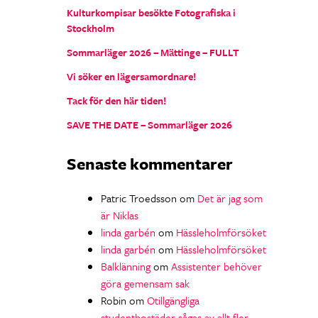
Kulturkompisar besökte Fotografiska i
Stockholm
Sommarläger 2026 – Mättinge – FULLT
Vi söker en lägersamordnare!
Tack för den här tiden!
SAVE THE DATE – Sommarläger 2026
Senaste kommentarer
Patric Troedsson
om
Det är jag som
är Niklas
linda garbén
om
Hässleholmförsöket
linda garbén
om
Hässleholmförsöket
Balklänning
om
Assistenter behöver
göra gemensam sak
Robin
om
Otillgängliga
studentbostäder sågas av allt fler