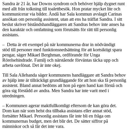
Sandra är 21 år, har Downs syndrom och behöver hjälp dygnet runt
med allt från tolkning till toalettbesök. Hon pratar mycket lite och
kommunicerar via bilder. Ändå har Sala kommun avslagit Carinas
ansökan om personlig assistent, utan att ens ha träffat Sandra. I sitt
beslut skriver biståndshandläggaren att Sandras behov inte anses ha
den karaktär och omfattning som förutsätts för rätt till personlig
assistans.
– Detta är ett exempel på när kommunerna drar in nödvändigt
stöd till personer med funktionsnedsättning för att kortsiktigt spara
pengar, säger Mikael Berghman, ordförande för Unga
Rörelsehindrade. Familj och närstående förväntas täcka upp och
arbeta oavlönat. Det är inte okej.
Till Sala Allehanda säger kommunens handläggare att Sandra behov
av hjälp inte är tillräckligt grundläggande för att hon ska få personlig
assistent. Bland annat bedöms att hon på egen hand kan förstå och
göra sig förstådd av andra. Men Sandra har inte varit med i
utredningen.
– Kommunen agerar maktfullkomligt eftersom de kan göra det.
Dom kan när som helst dra tillbaka assistans eller annat stöd,
fortsätter Mikael. Personlig assistans får inte bli en fråga om
kommunernas budget, men det blir det. De sätter siffror på
människor och så får det inte vara.