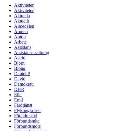
Aktiviteter
Aktiviteter
Aktuella
Aktuellt
Almedalen
Ämnen
Anton
Arbete
Assistans
Assistansersättning
Astrid
Björn
Blogg
Daniel P
David
Demokrati
DHR
Elin
Emil
Färdtjänst
Flyktingkrisen
Föräldrastöd
Förbundsmlte
Förbundsmöte