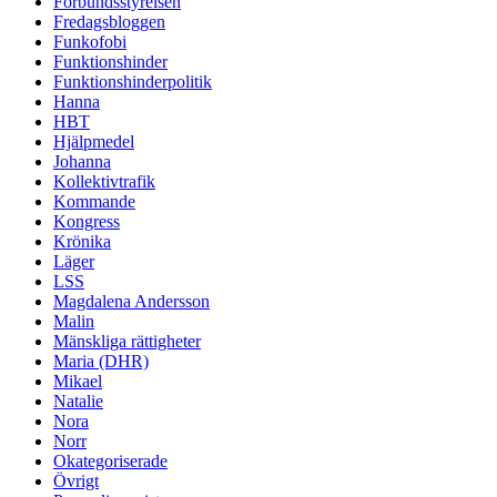
Förbundsstyrelsen
Fredagsbloggen
Funkofobi
Funktionshinder
Funktionshinderpolitik
Hanna
HBT
Hjälpmedel
Johanna
Kollektivtrafik
Kommande
Kongress
Krönika
Läger
LSS
Magdalena Andersson
Malin
Mänskliga rättigheter
Maria (DHR)
Mikael
Natalie
Nora
Norr
Okategoriserade
Övrigt