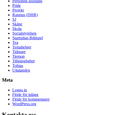
Personlig assistans
Pride
Projekt
Rasmus (DHR)
SJ
Skåne
Skola
Socialstyrelsen
Startsidan-Bildspel
Tea
Temahelger
Tidigare
Tiemon
Tillgänglighet
Tobias
Uttalanden
Meta
Logga in
Flöde för inlägg
Flöde för kommentarer
WordPress.org
Kontakta oss