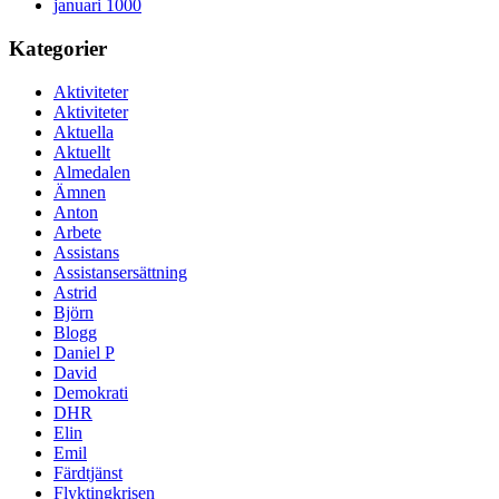
januari 1000
Kategorier
Aktiviteter
Aktiviteter
Aktuella
Aktuellt
Almedalen
Ämnen
Anton
Arbete
Assistans
Assistansersättning
Astrid
Björn
Blogg
Daniel P
David
Demokrati
DHR
Elin
Emil
Färdtjänst
Flyktingkrisen