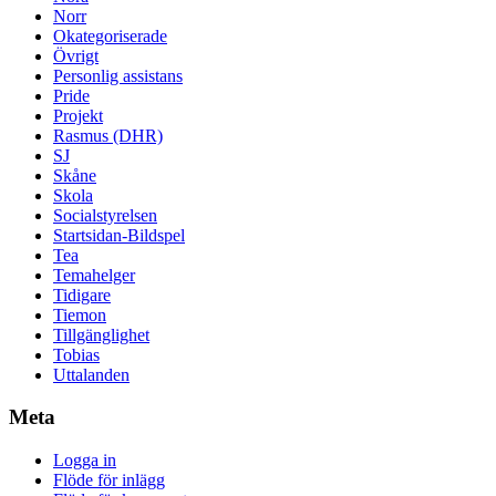
Norr
Okategoriserade
Övrigt
Personlig assistans
Pride
Projekt
Rasmus (DHR)
SJ
Skåne
Skola
Socialstyrelsen
Startsidan-Bildspel
Tea
Temahelger
Tidigare
Tiemon
Tillgänglighet
Tobias
Uttalanden
Meta
Logga in
Flöde för inlägg