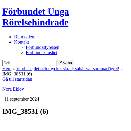
Förbundet Unga
Rörelsehindrade
Bli medlem
Kontakt
Förbundsstyrelsen
Förbundskansliet
Sök nu
Hem
»
Vind i seglet och mycket skratt; såhär var sommarlägret!
»
IMG_38531 (6)
Gå till startsidan
Nora Eklöv
|
11 september 2024
IMG_38531 (6)