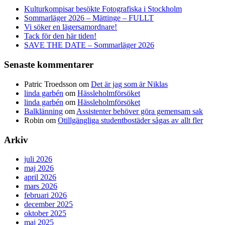
Kulturkompisar besökte Fotografiska i Stockholm
Sommarläger 2026 – Mättinge – FULLT
Vi söker en lägersamordnare!
Tack för den här tiden!
SAVE THE DATE – Sommarläger 2026
Senaste kommentarer
Patric Troedsson
om
Det är jag som är Niklas
linda garbén
om
Hässleholmförsöket
linda garbén
om
Hässleholmförsöket
Balklänning
om
Assistenter behöver göra gemensam sak
Robin
om
Otillgängliga studentbostäder sågas av allt fler
Arkiv
juli 2026
maj 2026
april 2026
mars 2026
februari 2026
december 2025
oktober 2025
maj 2025