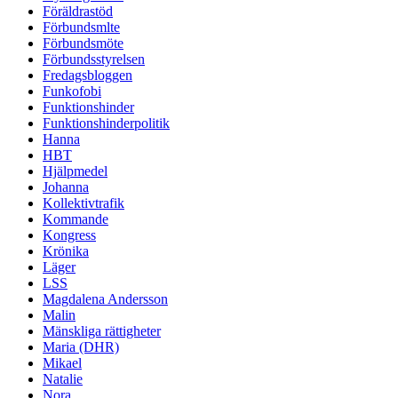
Föräldrastöd
Förbundsmlte
Förbundsmöte
Förbundsstyrelsen
Fredagsbloggen
Funkofobi
Funktionshinder
Funktionshinderpolitik
Hanna
HBT
Hjälpmedel
Johanna
Kollektivtrafik
Kommande
Kongress
Krönika
Läger
LSS
Magdalena Andersson
Malin
Mänskliga rättigheter
Maria (DHR)
Mikael
Natalie
Nora