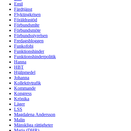
Emil
Färdtjänst
Flyktingkrisen
Föräldrastöd
Förbundsmlte
Förbundsmöte
Förbundsstyrelsen
Fredagsbloggen
Funkofobi
Funktionshinder
Funktionshinderpolitik
Hanna
HBT
Hjälpmedel
Johanna
Kollektivtrafik
Kommande
Kongress
Krönika
Läger
LSS
Magdalena Andersson
Malin
Mänskliga rättigheter
Maria (DHR)