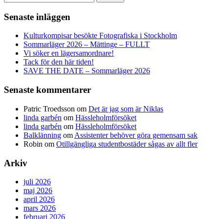
Senaste inläggen
Kulturkompisar besökte Fotografiska i Stockholm
Sommarläger 2026 – Mättinge – FULLT
Vi söker en lägersamordnare!
Tack för den här tiden!
SAVE THE DATE – Sommarläger 2026
Senaste kommentarer
Patric Troedsson
om
Det är jag som är Niklas
linda garbén
om
Hässleholmförsöket
linda garbén
om
Hässleholmförsöket
Balklänning
om
Assistenter behöver göra gemensam sak
Robin
om
Otillgängliga studentbostäder sågas av allt fler
Arkiv
juli 2026
maj 2026
april 2026
mars 2026
februari 2026