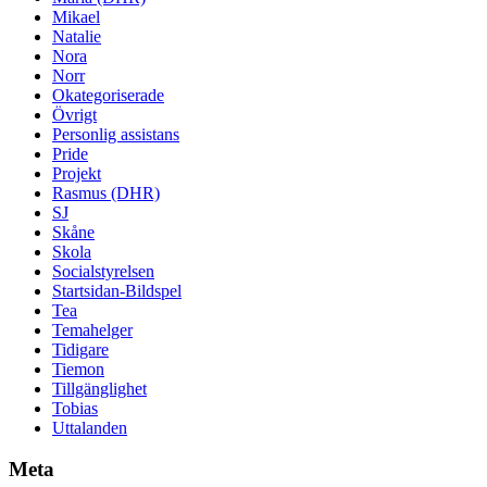
Mikael
Natalie
Nora
Norr
Okategoriserade
Övrigt
Personlig assistans
Pride
Projekt
Rasmus (DHR)
SJ
Skåne
Skola
Socialstyrelsen
Startsidan-Bildspel
Tea
Temahelger
Tidigare
Tiemon
Tillgänglighet
Tobias
Uttalanden
Meta