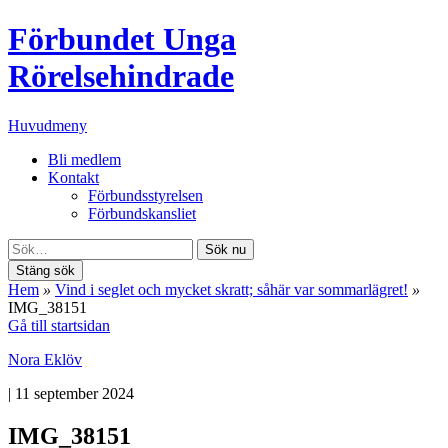
Förbundet Unga
Rörelsehindrade
Huvudmeny
Bli medlem
Kontakt
Förbundsstyrelsen
Förbundskansliet
Sök nu
Stäng sök
Hem
»
Vind i seglet och mycket skratt; såhär var sommarlägret!
»
IMG_38151
Gå till startsidan
Nora Eklöv
|
11 september 2024
IMG_38151