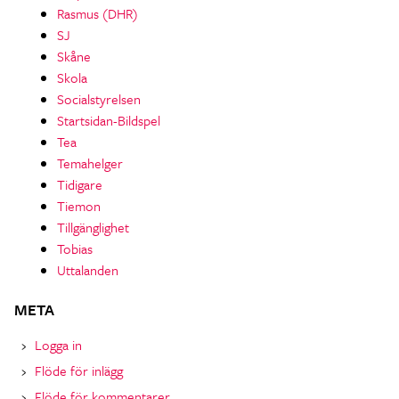
Rasmus (DHR)
SJ
Skåne
Skola
Socialstyrelsen
Startsidan-Bildspel
Tea
Temahelger
Tidigare
Tiemon
Tillgänglighet
Tobias
Uttalanden
META
Logga in
Flöde för inlägg
Flöde för kommentarer