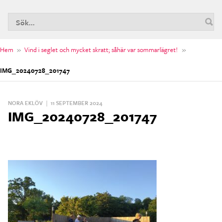
S
n
Hem
»
Vind i seglet och mycket skratt; såhär var sommarlägret!
»
IMG_20240728_201747
NORA EKLÖV
|
11 SEPTEMBER 2024
IMG_20240728_201747