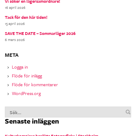
Vi söker en lägersamordnare!
16 april 2026
Tack för den här tiden!
15 april 2026
SAVE THE DATE – Sommarläger 2026
6 mars 2026
META
Logga in
Flöde för inlägg
Flöde för kommentarer
WordPress.org
S
Senaste inläggen
n
Kulturkompisar besökte Fotografiska i Stockholm