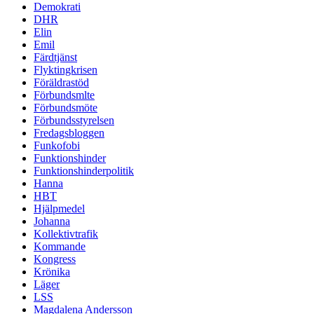
Demokrati
DHR
Elin
Emil
Färdtjänst
Flyktingkrisen
Föräldrastöd
Förbundsmlte
Förbundsmöte
Förbundsstyrelsen
Fredagsbloggen
Funkofobi
Funktionshinder
Funktionshinderpolitik
Hanna
HBT
Hjälpmedel
Johanna
Kollektivtrafik
Kommande
Kongress
Krönika
Läger
LSS
Magdalena Andersson