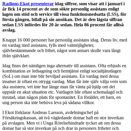
Radions Ekot presenterar
idag siffror, som visar att i januari i
år fick 14 procent av de som sökte personlig assistans enligt
lagen om stöd och service till vissa funktionsnedsatta (LSS), för
första gången, bifall på sin ansökan. Det är den lägsta siffran
sedan LSS infördes för 20 år sedan. Hela 86 procent får alltså
avslag.
Knappt 16 000 personer har personlig assistans idag. Deras liv, med
en vardag med assistans, fylls med valmöjligheter,
självbestämmande och frihet, något som annars skulle vara långt
ifrån självklart.
Idag finns det nämligen inga alternativ till assistans. Ofta erbjuds en
kombination av ledsagning och hemtjänst enligt socialtjänstlagen
(SoL) om man inte blir beviljad assistans. En vardag med dessa
insatser är oftast en otrygg vardag. Man får inte själv välja vem som
ska assistera, vet inte hur länge man får vänta på hjälp om det
uppstår en akut situation etc. Vardagen blir oftast schemalagd och
inrutad, utan någon plats för spontanitet. En förälder, ett barn, en
ung person ska inte behöva leva på sådana villkor.
I Ekot förklarar Andreas Larsson, avdelningschef på
Försäkringskassan, att två vägledande domar haft en stor inverkan
på avslagen. Men vi i Unga Rörelsehindrade tycker att om dessa
domar har så stor inverkan på och drar in personers friheter och