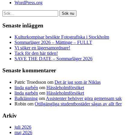
WordPress.org
Sök nu
Senaste inläggen
Kulturkompisar besökte Fotografiska i Stockholm
Sommarläger 2026 – Mättinge – FULLT
Vi söker en lägersamordnare!
Tack för den här tiden!
SAVE THE DATE – Sommarläger 2026
Senaste kommentarer
Patric Troedsson
om
Det är jag som är Niklas
linda garbén
om
Hässleholmförsöket
linda garbén
om
Hässleholmförsöket
Balklänning
om
Assistenter behöver göra gemensam sak
Robin
om
Otillgängliga studentbostäder sågas av allt fler
Arkiv
juli 2026
maj 2026