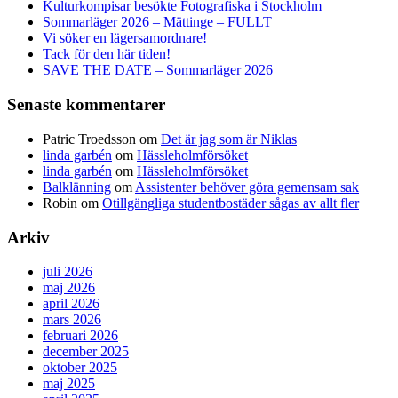
Kulturkompisar besökte Fotografiska i Stockholm
Sommarläger 2026 – Mättinge – FULLT
Vi söker en lägersamordnare!
Tack för den här tiden!
SAVE THE DATE – Sommarläger 2026
Senaste kommentarer
Patric Troedsson
om
Det är jag som är Niklas
linda garbén
om
Hässleholmförsöket
linda garbén
om
Hässleholmförsöket
Balklänning
om
Assistenter behöver göra gemensam sak
Robin
om
Otillgängliga studentbostäder sågas av allt fler
Arkiv
juli 2026
maj 2026
april 2026
mars 2026
februari 2026
december 2025
oktober 2025
maj 2025