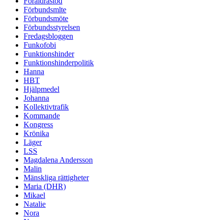
Föräldrastöd
Förbundsmlte
Förbundsmöte
Förbundsstyrelsen
Fredagsbloggen
Funkofobi
Funktionshinder
Funktionshinderpolitik
Hanna
HBT
Hjälpmedel
Johanna
Kollektivtrafik
Kommande
Kongress
Krönika
Läger
LSS
Magdalena Andersson
Malin
Mänskliga rättigheter
Maria (DHR)
Mikael
Natalie
Nora