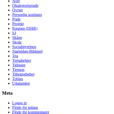
Norr
Okategoriserade
Övrigt
Personlig assistans
Pride
Projekt
Rasmus (DHR)
SJ
Skåne
Skola
Socialstyrelsen
Startsidan-Bildspel
Tea
Temahelger
Tidigare
Tiemon
Tillgänglighet
Tobias
Uttalanden
Meta
Logga in
Flöde för inlägg
Flöde för kommentarer