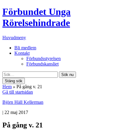
Förbundet Unga
Rörelsehindrade
Huvudmeny
Bli medlem
Kontakt
Förbundsstyrelsen
Förbundskansliet
Sök nu
Stäng sök
Hem
»
På gång v. 21
Gå till startsidan
Björn Häll Kellerman
|
22 maj 2017
På gång v. 21