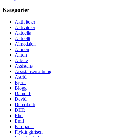
Kategorier
Aktiviteter
Aktiviteter
Aktuella
Aktuellt
Almedalen
Ämnen
Anton
Arbete
Assistans
Assistansersättning
Astrid
Björn
Blogg
Daniel P
David
Demokrati
DHR
Elin
Emil
Färdtjänst
Flyktingkrisen