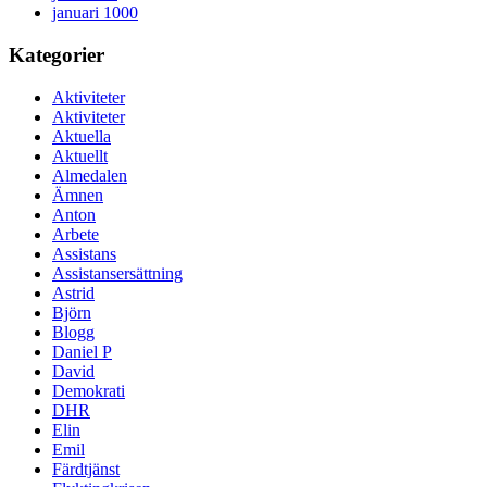
januari 1000
Kategorier
Aktiviteter
Aktiviteter
Aktuella
Aktuellt
Almedalen
Ämnen
Anton
Arbete
Assistans
Assistansersättning
Astrid
Björn
Blogg
Daniel P
David
Demokrati
DHR
Elin
Emil
Färdtjänst