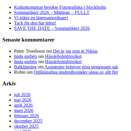
Kulturkompisar besökte Fotografiska i Stockholm
Sommarläger 2026 – Mättinge – FULLT
Vi söker en lägersamordnare!
Tack för den här tiden!
SAVE THE DATE – Sommarläger 2026
Senaste kommentarer
Patric Troedsson
om
Det är jag som är Niklas
linda garbén
om
Hässleholmförsöket
linda garbén
om
Hässleholmförsöket
Balklänning
om
Assistenter behöver göra gemensam sak
Robin
om
Otillgängliga studentbostäder sågas av allt fler
Arkiv
juli 2026
maj 2026
april 2026
mars 2026
februari 2026
december 2025
oktober 2025