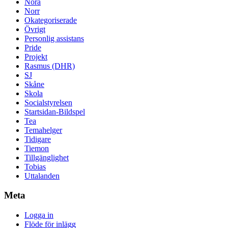
Nora
Norr
Okategoriserade
Övrigt
Personlig assistans
Pride
Projekt
Rasmus (DHR)
SJ
Skåne
Skola
Socialstyrelsen
Startsidan-Bildspel
Tea
Temahelger
Tidigare
Tiemon
Tillgänglighet
Tobias
Uttalanden
Meta
Logga in
Flöde för inlägg