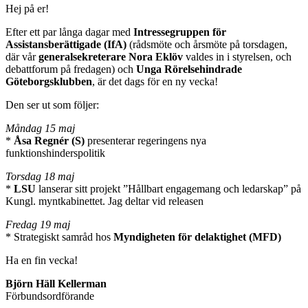
Hej på er!
Efter ett par långa dagar med
Intressegruppen för
Assistansberättigade (IfA)
(rådsmöte och årsmöte på torsdagen,
där vår
generalsekreterare Nora Eklöv
valdes in i styrelsen, och
debattforum på fredagen) och
Unga Rörelsehindrade
Göteborgsklubben
, är det dags för en ny vecka!
Den ser ut som följer:
Måndag 15 maj
*
Åsa Regnér (S)
presenterar regeringens nya
funktionshinderspolitik
Torsdag 18 maj
*
LSU
lanserar sitt projekt ”Hållbart engagemang och ledarskap” på
Kungl. myntkabinettet. Jag deltar vid releasen
Fredag 19 maj
* Strategiskt samråd hos
Myndigheten för delaktighet (MFD)
Ha en fin vecka!
Björn Häll Kellerman
Förbundsordförande