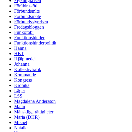
Flyktingkrisen
Föräldrastöd
Förbundsmlte
Förbundsmöte
Förbundsstyrelsen
Fredagsbloggen
Funkofobi
Funktionshinder
Funktionshinderpolitik
Hanna
HBT
Hjälpmedel
Johanna
Kollektivtrafik
Kommande
Kongress
Krönika
Läger
LSS
Magdalena Andersson
Malin
Mänskliga rättigheter
Maria (DHR)
Mikael
Natalie