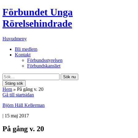
Förbundet Unga
Rörelsehindrade
Huvudmeny
Bli medlem
Kontakt
Förbundsstyrelsen
Förbundskansliet
Sök nu
Stäng sök
Hem
»
På gång v. 20
Gå till startsidan
Björn Häll Kellerman
|
15 maj 2017
På gång v. 20